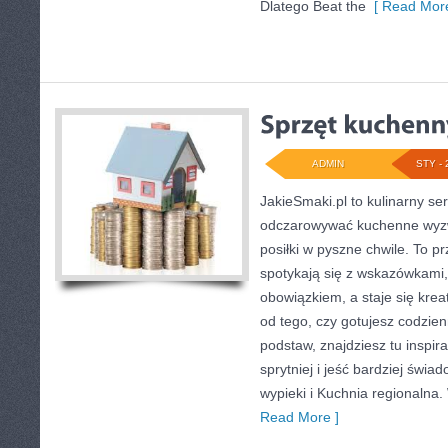
Dlatego Beat the
[ Read More
ADMIN
STY - 
JakieSmaki.pl to kulinarny ser
odczarowywać kuchenne wyzw
posiłki w pyszne chwile. To p
spotykają się z wskazówkami,
obowiązkiem, a staje się kre
od tego, czy gotujesz codzien
podstaw, znajdziesz tu inspi
sprytniej i jeść bardziej świ
wypieki i Kuchnia regionalna. 
Read More ]