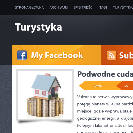
STRONA GŁÓWNA
ARCHIWUM
SPIS TREŚCI
TAGI
TURYSTYKA
ADMIN
LUT - 
Vulcans to serwis wyprawowy 
potęgę planety w jej najbardzi
miejsce, gdzie wyprawa staje
geologicznej energii, a krajo
kolejnym kilometrem. Jeśli fa
gorącej wody oraz wodospady,