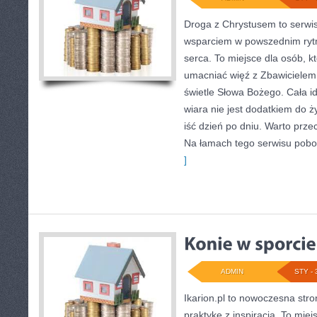
Droga z Chrystusem to serwis 
wsparciem w powszednim rytm
serca. To miejsce dla osób, k
umacniać więź z Zbawicielem
świetle Słowa Bożego. Cała id
wiara nie jest dodatkiem do ż
iść dzień po dniu. Warto prze
Na łamach tego serwisu pobo
]
ADMIN
STY - 
Ikarion.pl to nowoczesna stro
praktykę z inspiracją. To mie