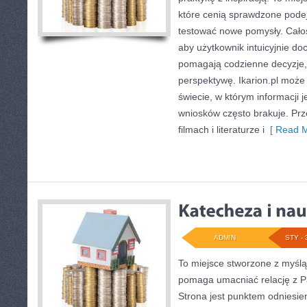
które cenią sprawdzone podej
testować nowe pomysły. Całoś
aby użytkownik intuicyjnie doci
pomagają codzienne decyzje, a
perspektywę. Ikarion.pl może
świecie, w którym informacji 
wniosków często brakuje. Prz
filmach i literaturze i
[ Read M
ADMIN
STY - 
To miejsce stworzone z myślą 
pomaga umacniać relację z P
Strona jest punktem odniesien