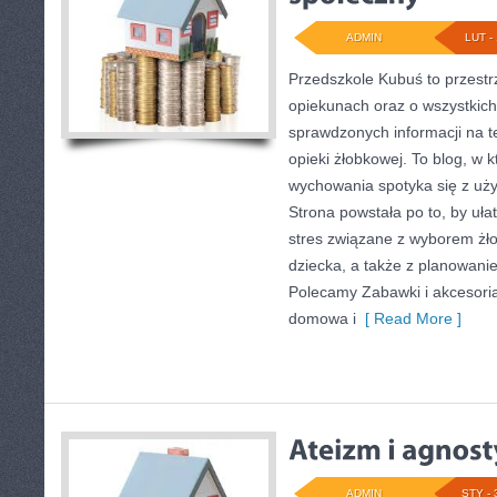
ADMIN
LUT - 
Przedszkole Kubuś to przestr
opiekunach oraz o wszystkich
sprawdzonych informacji na t
opieki żłobkowej. To blog, w k
wychowania spotyka się z uż
Strona powstała po to, by uła
stres związane z wyborem żł
dziecka, a także z planowanie
Polecamy Zabawki i akcesoria 
domowa i
[ Read More ]
ADMIN
STY - 