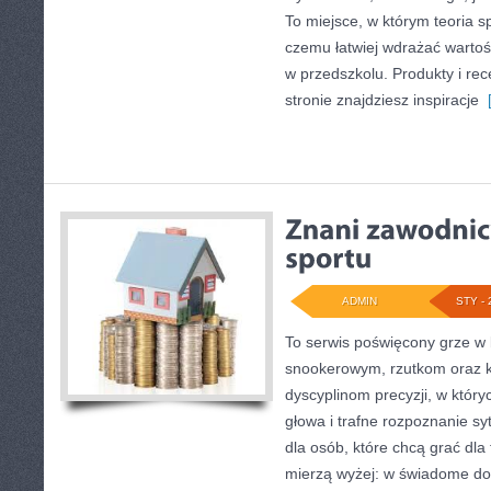
To miejsce, w którym teoria s
czemu łatwiej wdrażać warto
w przedszkolu. Produkty i rec
stronie znajdziesz inspiracje
[
ADMIN
STY - 
To serwis poświęcony grze w 
snookerowym, rzutkom oraz k
dyscyplinom precyzji, w któryc
głowa i trafne rozpoznanie sy
dla osób, które chcą grać dla f
mierzą wyżej: w świadome dos