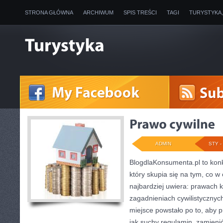
STRONA GŁÓWNA
ARCHIWUM
SPIS TREŚCI
TAGI
TURYSTYKA
ADMIN
STY - 
BlogdlaKonsumenta.pl to konk
który skupia się na tym, co w
najbardziej uwiera: prawach
zagadnieniach cywilistycznyc
miejsce powstało po to, aby p
jak suchy regulamin, zamienić