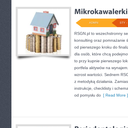
ADMIN
STY - 
RSGN.pl to wszechstronny ser
konsulting oraz pomnażanie ś
od pierwszego kroku do finali
dla osób, które chcą podejm
to przy kupnie pierwszego lo
portfela aktywów na wynajem, f
wzrost wartości. Sednem RSG
z metodyką działania. Zamias
instrukcje, checklisty i schem
od pomysłu do
[ Read More ]