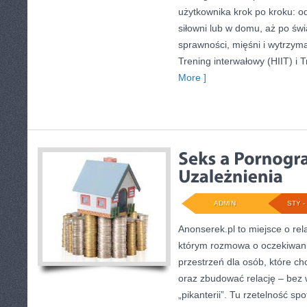
użytkownika krok po kroku: o
siłowni lub w domu, aż po ś
sprawności, mięśni i wytrzyma
Trening interwałowy (HIIT) i T
More ]
ADMIN
STY - 
Anonserek.pl to miejsce o rela
którym rozmowa o oczekiwani
przestrzeń dla osób, które ch
oraz zbudować relację – bez w
„pikanterii”. Tu rzetelność sp