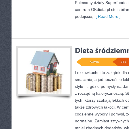
Polecamy działy Superfoods i
centrum OKdieta.pl stoi zbil
podejście,
[ Read More ]
ADMIN
STY - 
Lekkowkuchni to zakątek dla 
smacznie, a jednocześnie lek
stylu fit, gdzie pomysły na d
z rozsądną kalorycznością. S
tych, którzy szukają lekkich 
także zdrowych łakoci. W ce
codzienne wybory i pomysł, 
normalne. Zamiast sztywnych
mniej zbędnych dodatków, wię