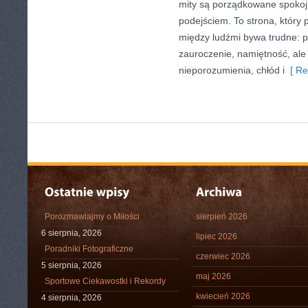
mity są porządkowane spoko
podejściem. To strona, który
między ludźmi bywa trudne: p
zauroczenie, namiętność, ale 
nieporozumienia, chłód i
[ Re
Porozmawiajmy o Miłości
sierpień 2026
6 sierpnia, 2026
lipiec 2026
Poradniki Fotograficzne
czerwiec 2026
5 sierpnia, 2026
maj 2026
Sportowe Ciekawostki i Rekordy
kwiecień 2026
4 sierpnia, 2026