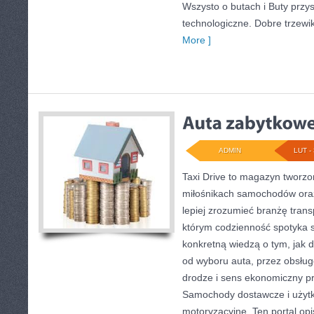
Wszysto o butach i Buty przys
technologiczne. Dobre trzewik
More ]
ADMIN
LUT - 
Taxi Drive to magazyn tworzo
miłośnikach samochodów oraz
lepiej zrozumieć branżę trans
którym codzienność spotyka s
konkretną wiedzą o tym, jak 
od wyboru auta, przez obsługę
drodze i sens ekonomiczny p
Samochody dostawcze i użytk
motoryzacyjne. Ten portal opis