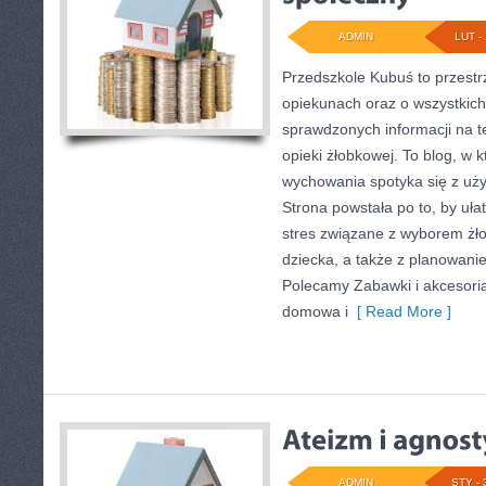
ADMIN
LUT - 
Przedszkole Kubuś to przestr
opiekunach oraz o wszystkich
sprawdzonych informacji na t
opieki żłobkowej. To blog, w k
wychowania spotyka się z uż
Strona powstała po to, by uła
stres związane z wyborem żł
dziecka, a także z planowanie
Polecamy Zabawki i akcesoria 
domowa i
[ Read More ]
ADMIN
STY - 