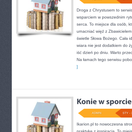
Droga z Chrystusem to serwis 
wsparciem w powszednim rytm
serca. To miejsce dla osób, k
umacniać więź z Zbawicielem
świetle Słowa Bożego. Cała id
wiara nie jest dodatkiem do ż
iść dzień po dniu. Warto prze
Na łamach tego serwisu pobo
]
ADMIN
STY - 
Ikarion.pl to nowoczesna stro
praktykę z inspiracją. To mie