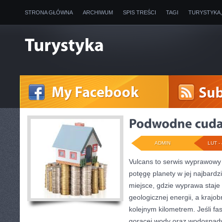
STRONA GŁÓWNA
ARCHIWUM
SPIS TREŚCI
TAGI
TURYSTYKA
ADMIN
LUT - 
Vulcans to serwis wyprawowy 
potęgę planety w jej najbardzi
miejsce, gdzie wyprawa staje
geologicznej energii, a krajo
kolejnym kilometrem. Jeśli fa
gorącej wody oraz wodospady,