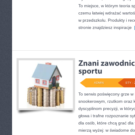
To miejsce, w którym teoria s
czemu łatwiej wdrażać warto
w przedszkolu. Produkty i rec
stronie znajdziesz inspiracje
[
ADMIN
STY - 
To serwis poświęcony grze w 
snookerowym, rzutkom oraz k
dyscyplinom precyzji, w któryc
głowa i trafne rozpoznanie sy
dla osób, które chcą grać dla f
mierzą wyżej: w świadome dos