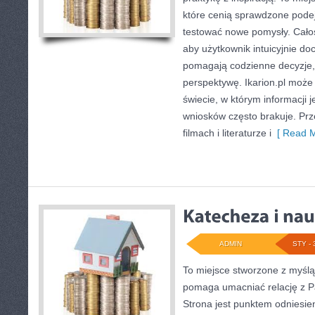
które cenią sprawdzone podej
testować nowe pomysły. Całoś
aby użytkownik intuicyjnie doci
pomagają codzienne decyzje, a
perspektywę. Ikarion.pl może
świecie, w którym informacji 
wniosków często brakuje. Prz
filmach i literaturze i
[ Read M
ADMIN
STY - 
To miejsce stworzone z myślą 
pomaga umacniać relację z P
Strona jest punktem odniesien