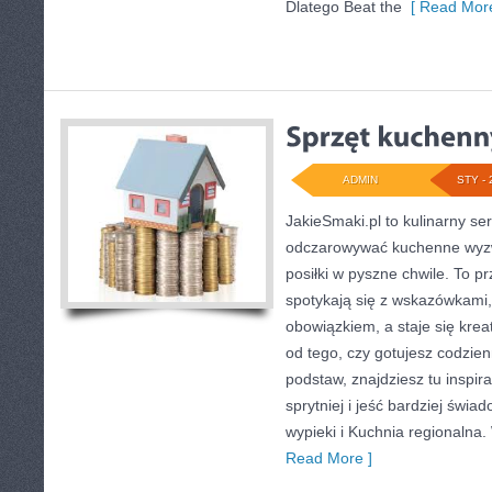
Dlatego Beat the
[ Read More
ADMIN
STY - 
JakieSmaki.pl to kulinarny ser
odczarowywać kuchenne wyzw
posiłki w pyszne chwile. To p
spotykają się z wskazówkami,
obowiązkiem, a staje się kre
od tego, czy gotujesz codzien
podstaw, znajdziesz tu inspi
sprytniej i jeść bardziej świ
wypieki i Kuchnia regionalna. 
Read More ]