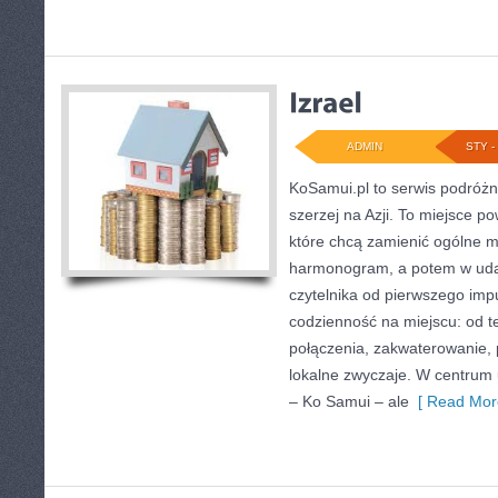
ADMIN
STY - 
KoSamui.pl to serwis podróżni
szerzej na Azji. To miejsce p
które chcą zamienić ogólne m
harmonogram, a potem w uda
czytelnika od pierwszego impu
codzienność na miejscu: od te
połączenia, zakwaterowanie, 
lokalne zwyczaje. W centrum 
– Ko Samui – ale
[ Read Mor