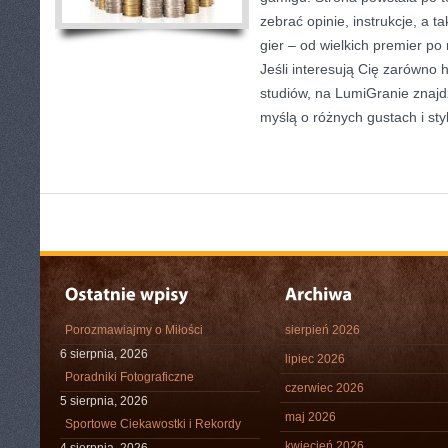
zebrać opinie, instrukcje, a t
gier – od wielkich premier po
Jeśli interesują Cię zarówno h
studiów, na LumiGranie znajd
myślą o różnych gustach i sty
Porozmawiajmy o Miłości
sierpień 2026
6 sierpnia, 2026
lipiec 2026
Poradniki Fotograficzne
czerwiec 2026
5 sierpnia, 2026
maj 2026
Sportowe Ciekawostki i Rekordy
kwiecień 2026