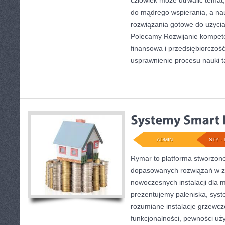
człowiek może utrwalić temat
do mądrego wspierania, a nau
rozwiązania gotowe do użycia n
Polecamy Rozwijanie kompete
finansowa i przedsiębiorczość
usprawnienie procesu nauki t
ADMIN
STY - 
Rymar to platforma stworzone
dopasowanych rozwiązań w z
nowoczesnych instalacji dla m
prezentujemy paleniska, sys
rozumiane instalacje grzewcz
funkcjonalności, pewności uż