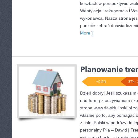
kosztach w perspektywie wielu
Wentylacja i rekuperacja i Ws
wykonawcą. Nasza strona jest
punkcie zebrać doświadczenie
More ]
ADMIN
STY - 
Dzień dobry! Jeśli szukasz mi
nad formą z odżywianiem i k
strona www.dawidulinski.pl z
właśnie po to, aby pomagać o
z całej Polski w podróży do le
personalny Piła – Dawid | Treni
wyłącznie hasło, ale zobowiąz