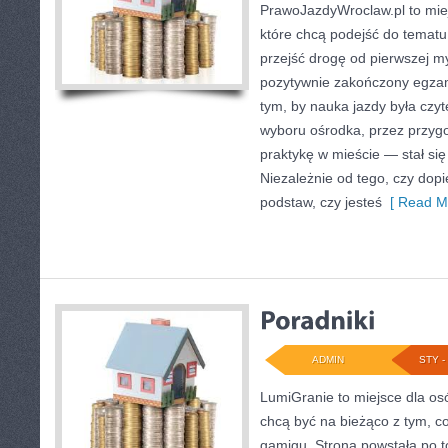
PrawoJazdyWroclaw.pl to mie
które chcą podejść do tematu
przejść drogę od pierwszej my
pozytywnie zakończony egzam
tym, by nauka jazdy była czyt
wyboru ośrodka, przez przygo
praktykę w mieście — stał się
Niezależnie od tego, czy dop
podstaw, czy jesteś
[ Read Mo
ADMIN
STY - 
LumiGranie to miejsce dla osó
chcą być na bieżąco z tym, co
gamigu. Strona powstała po t