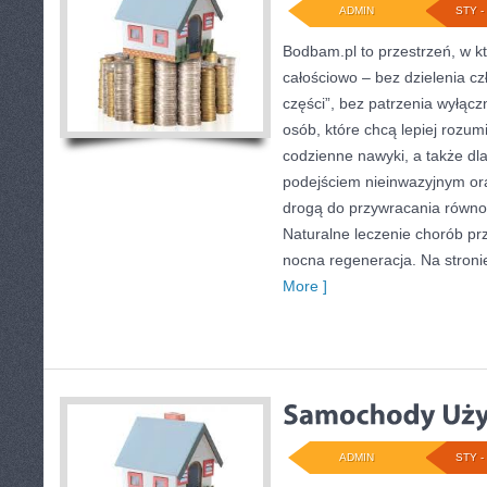
ADMIN
STY - 
Bodbam.pl to przestrzeń, w kt
całościowo – bez dzielenia cz
części”, bez patrzenia wyłącz
osób, które chcą lepiej rozum
codzienne nawyki, a także dla 
podejściem nieinwazyjnym or
drogą do przywracania równow
Naturalne leczenie chorób prz
nocna regeneracja. Na stronie
More ]
ADMIN
STY - 