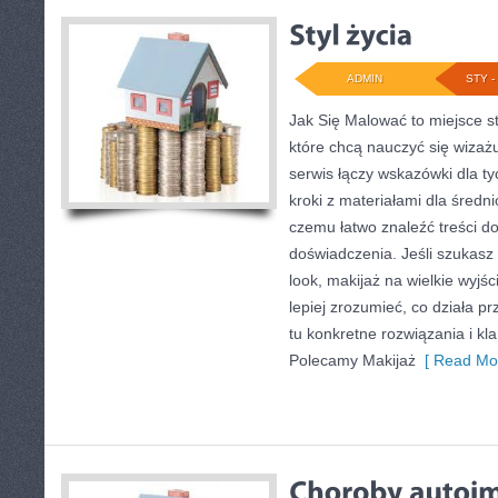
ADMIN
STY - 
Jak Się Malować to miejsce s
które chcą nauczyć się wizaż
serwis łączy wskazówki dla ty
kroki z materiałami dla śred
czemu łatwo znaleźć treści 
doświadczenia. Jeśli szukas
look, makijaż na wielkie wyjś
lepiej zrozumieć, co działa pr
tu konkretne rozwiązania i kl
Polecamy Makijaż
[ Read Mor