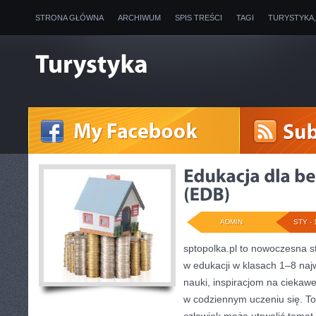
STRONA GŁÓWNA
ARCHIWUM
SPIS TREŚCI
TAGI
TURYSTYKA
ADMIN
STY - 
sptopolka.pl to nowoczesna 
w edukacji w klasach 1–8 naj
nauki, inspiracjom na ciekawe
w codziennym uczeniu się. To