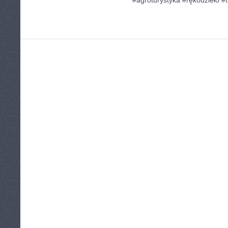
#agroturystyka #rękodzieło #t