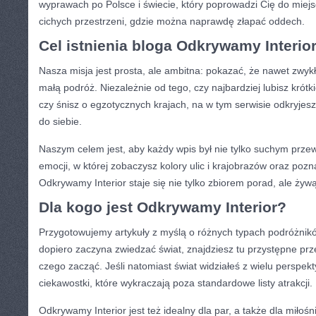
wyprawach po Polsce i świecie, który poprowadzi Cię do miejsc
cichych przestrzeni, gdzie można naprawdę złapać oddech.
Cel istnienia bloga Odkrywamy Interio
Nasza misja jest prosta, ale ambitna: pokazać, że nawet zwy
małą podróż. Niezależnie od tego, czy najbardziej lubisz krótk
czy śnisz o egzotycznych krajach, na w tym serwisie odkryjesz
do siebie.
Naszym celem jest, aby każdy wpis był nie tylko suchym przew
emocji, w której zobaczysz kolory ulic i krajobrazów oraz pozn
Odkrywamy Interior staje się nie tylko zbiorem porad, ale żyw
Dla kogo jest Odkrywamy Interior?
Przygotowujemy artykuły z myślą o różnych typach podróżników.
dopiero zaczyna zwiedzać świat, znajdziesz tu przystępne prz
czego zacząć. Jeśli natomiast świat widziałeś z wielu perspek
ciekawostki, które wykraczają poza standardowe listy atrakcji.
Odkrywamy Interior jest też idealny dla par, a także dla miłośn