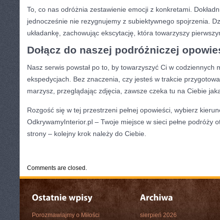
To, co nas odróżnia zestawienie emocji z konkretami. Dokład
jednocześnie nie rezygnujemy z subiektywnego spojrzenia. Dzi
układankę, zachowując ekscytację, która towarzyszy pierws
Dołącz do naszej podróżniczej opowie
Nasz serwis powstał po to, by towarzyszyć Ci w codziennych 
ekspedycjach. Bez znaczenia, czy jesteś w trakcie przygotowań
marzysz, przeglądając zdjęcia, zawsze czeka tu na Ciebie jaka
Rozgość się w tej przestrzeni pełnej opowieści, wybierz kierun
OdkrywamyInterior.pl – Twoje miejsce w sieci pełne podróży 
strony – kolejny krok należy do Ciebie.
CATEGORIES:
TURYSTYKA, PODRÓŻE
Comments are closed.
Porozmawiajmy o Miłości
sierpień 2026