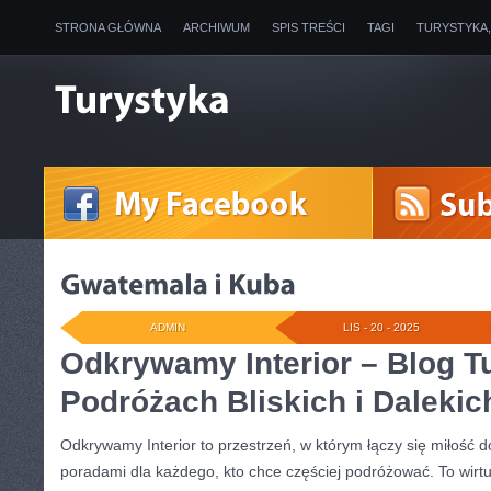
STRONA GŁÓWNA
ARCHIWUM
SPIS TREŚCI
TAGI
TURYSTYKA
ADMIN
LIS - 20 - 2025
Odkrywamy Interior – Blog T
Podróżach Bliskich i Dalekic
Odkrywamy Interior to przestrzeń, w którym łączy się miłość 
poradami dla każdego, kto chce częściej podróżować. To wirt