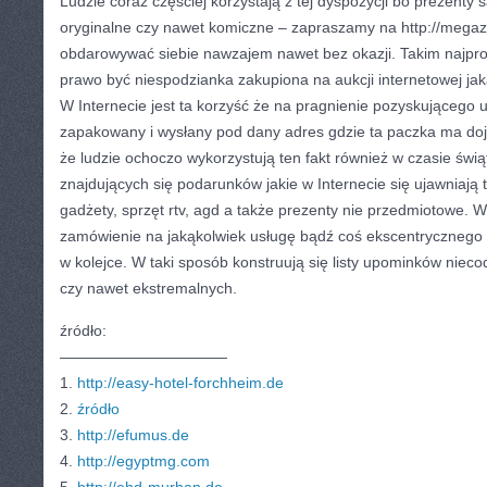
Ludzie coraz częściej korzystają z tej dyspozycji bo prezenty 
oryginalne czy nawet komiczne – zapraszamy na http://megaza
obdarowywać siebie nawzajem nawet bez okazji. Takim najp
prawo być niespodzianka zakupiona na aukcji internetowej jak
W Internecie jest ta korzyść że na pragnienie pozyskującego
zapakowany i wysłany pod dany adres gdzie ta paczka ma do
że ludzie ochoczo wykorzystują ten fakt również w czasie świ
znajdujących się podarunków jakie w Internecie się ujawniają 
gadżety, sprzęt rtv, agd a także prezenty nie przedmiotowe. W
zamówienie na jakąkolwiek usługę bądź coś ekscentrycznego
w kolejce. W taki sposób konstruują się listy upominków niec
czy nawet ekstremalnych.
źródło:
———————————
1.
http://easy-hotel-forchheim.de
2.
źródło
3.
http://efumus.de
4.
http://egyptmg.com