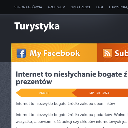
STRONA GŁÓWNA
ARCHIWUM
SPIS TREŚCI
TAGI
TURYSTYKA
ADMIN
LIP - 28 - 2025
Internet to niezwykle bogate źródło zakupu upominków
Internet to niezwykle bogate źródło zakupu podarków. Wolno 
wszystko, albowiem ilość aukcji czy sklepów internetowych jes