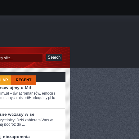
ULAR
RECENT
mawiajmy o Mił
iny.pl – świat romansów, emocji i
mnianych historiiHarlequiny.pl to
.
zne wczasy w se
zytelnicy! Dziś‌ zabieram Was ⁣w
ą podróż do ...
yj niezapomnia