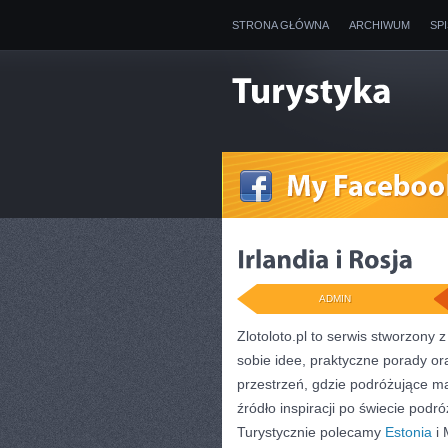
STRONA GŁÓWNA
ARCHIWUM
SP
ADMIN
Zlotoloto.pl to serwis stworzony 
sobie idee, praktyczne porady or
przestrzeń, gdzie podróżujące ma
źródło inspiracji po świecie podr
Turystycznie polecamy
Estonia
i 