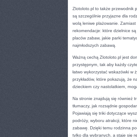
Zlotoloto.pl to także przewodnik 
są szczególnie przyjazne dla rodz
wolą leniwe plażowanie. Zamiast
rekomendacje: które dzielnice s
placów zabaw, jakie parki tematy
najmłodszych zabawą.
Ważną cechą Zlotoloto.pl jest do
przystępnym, tak aby każdy czyt
łatwo wykorzystać wskazówki w życ
przykładów, które pokazują, że n
dzieckiem czy nastolatkiem, mo
Na stronie znajdują się również t
tłumaczy, jak rozsądnie gospoda
Pojawiają się triki dotyczące wy
podróży, wyboru atrakcji, które n
zabawę. Dzięki temu rodzinna p
tylko dla wybranych, a staje się 