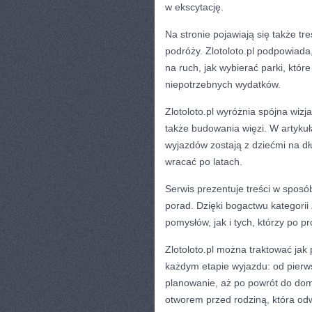
w ekscytację.
Na stronie pojawiają się także tr
podróży. Zlotoloto.pl podpowiada
na ruch, jak wybierać parki, któr
niepotrzebnych wydatków.
Zlotoloto.pl wyróżnia spójna wizj
także budowania więzi. W artykuł
wyjazdów zostają z dziećmi na dł
wracać po latach.
Serwis prezentuje treści w spos
porad. Dzięki bogactwu kategorii
pomysłów, jak i tych, którzy po p
Zlotoloto.pl można traktować jak 
każdym etapie wyjazdu: od pierw
planowanie, aż po powrót do domu.
otworem przed rodziną, która od