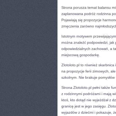
Strona porusza temat balansu mi
zaplanowana podróż rodzinna pow
Pojawiają się propozycje harmon
zmęczenia zarówno najmłodszych,
Istotnym motywem przewijającym s
można znaleźć podpowiedzi, jak p
odpowiedzialnych zachowań, a tak
miejscową gospodarkę.
Zlotoloto.pl to również skarbnica 
na propozycje ferii zimowych, ale
szkolnym. Nie brakuje pomysłów n
Strona Zlotoloto.pl pełni także f
z rodzinnymi podróżami i mają wi
ktoś, kto dotąd nie wyjeżdżał z 
granicę jest w jego zasięgu. Zlo
wyjazdów z dziećmi i pokazuje, ż