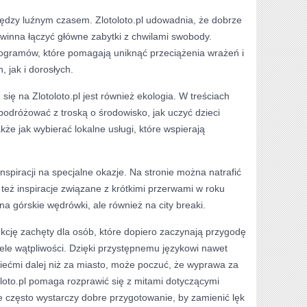
ędzy luźnym czasem. Zlotoloto.pl udowadnia, że dobrze
inna łączyć główne zabytki z chwilami swobody.
ogramów, które pomagają uniknąć przeciążenia wrażeń i
 jak i dorosłych.
ię na Zlotoloto.pl jest również ekologia. W treściach
odróżować z troską o środowisko, jak uczyć dzieci
że jak wybierać lokalne usługi, które wspierają
inspiracji na specjalne okazje. Na stronie można natrafić
 też inspiracje związane z krótkimi przerwami w roku
a górskie wędrówki, ale również na city breaki.
unkcję zachęty dla osób, które dopiero zaczynają przygodę
ele wątpliwości. Dzięki przystępnemu językowi nawet
dziećmi dalej niż za miasto, może poczuć, że wyprawa za
toloto.pl pomaga rozprawić się z mitami dotyczącymi
e często wystarczy dobre przygotowanie, by zamienić lęk