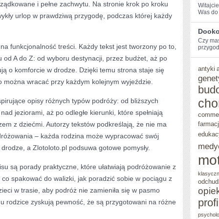
rządkowane i pełne zachwytu. Na stronie krok po kroku
Witajci
Was do ‌
ykły urlop w prawdziwą przygodę, podczas której każdy
Dookoł
Czy⁤ ma
 na funkcjonalność treści. Każdy tekst jest tworzony po to,
przygodę
od A do Z: od wyboru destynacji, przez budżet, aż po
antyki
dują o komforcie w drodze. Dzięki temu strona staje się
genet
można wracać przy każdym kolejnym wyjeździe.
bud
cho
spirujące opisy różnych typów podróży: od bliższych
ad jeziorami, aż po odległe kierunki, które spełniają
comme
em z dziećmi. Autorzy tekstów podkreślają, że nie ma
farmac
edukac
dróżowania – każda rodzina może wypracować swój
medy
drodze, a Zlotoloto.pl podsuwa gotowe pomysły.
mot
 są porady praktyczne, które ułatwiają podróżowanie z
klasycz
, co spakować do walizki, jak poradzić sobie w pociągu z
odchud
opie
ieci w trasie, aby podróż nie zamieniła się w pasmo
prof
mu rodzice zyskują pewność, że są przygotowani na różne
psycholo