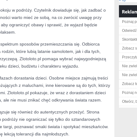
« lip
spokoju w podróży. Czytelnik dowiaduje się, jak zadbać o
lności warto mieć ze sobą, na co zwrócić uwagę przy
Poznaj p
, aby ograniczyć obawy i sprawić, że wyjazd będzie
Odwiedź 
relaksem.
Skontakt
e spektrum sposobów przemieszczania się. Odbiorca
Zobacz s
 rodzin, które lubią latanie samolotem, jak i dla tych,
Przeczyt
rzyczepą. Zlotoloto.pl pomaga wybrać najwygodniejszą
ku dzieci, budżetu i charakteru wyjazdu.
Nie zwlek
Nie zwlek
fazach dorastania dzieci. Osobne miejsce zajmują treści
Zobacz t
żujących z maluchami, inne kierowane są do tych, którzy
mi. Zlotoloto.pl pokazuje, że wraz z dorastaniem dzieci
Poznaj n
, ale nie musi znikać chęć odkrywania świata razem.
Otwórz, 
ązuje się również do autentycznych przeżyć. Strona
 podróży nie ograniczać się tylko do sztandarowych
ne targi, poznawać smaki świata i spotykać mieszkańców.
ę lekcją tolerancji dla najmłodszych.