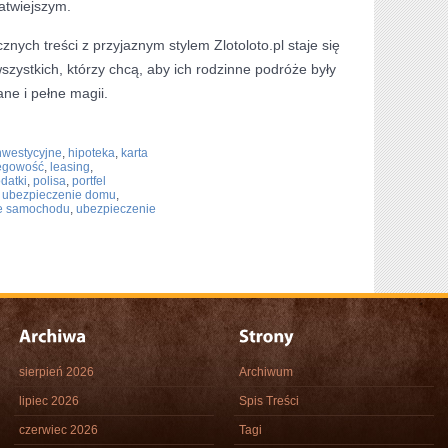
atwiejszym.
znych treści z przyjaznym stylem Zlotoloto.pl staje się
szystkich, którzy chcą, aby ich rodzinne podróże były
ne i pełne magii.
nwestycyjne
,
hipoteka
,
karta
ęgowość
,
leasing
,
datki
,
polisa
,
portfel
,
ubezpieczenie domu
,
e samochodu
,
ubezpieczenie
sierpień 2026
Archiwum
lipiec 2026
Spis Treści
czerwiec 2026
Tagi