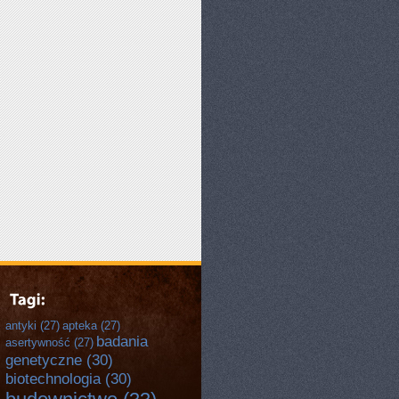
antyki
(27)
apteka
(27)
badania
asertywność
(27)
genetyczne
(30)
biotechnologia
(30)