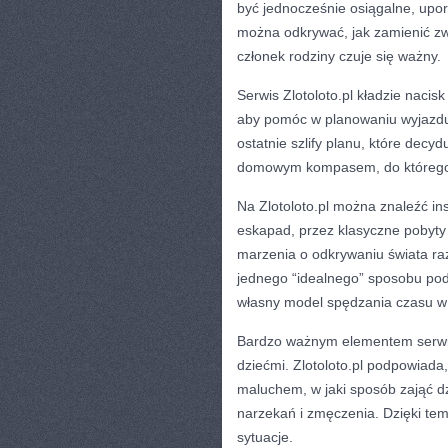
być jednocześnie osiągalne, upo
można odkrywać, jak zamienić zw
członek rodziny czuje się ważny.
Serwis Zlotoloto.pl kładzie nacisk
aby pomóc w planowaniu wyjazdu 
ostatnie szlify planu, które decy
domowym kompasem, do którego 
Na Zlotoloto.pl można znaleźć in
eskapad, przez klasyczne pobyty n
marzenia o odkrywaniu świata raz
jednego “idealnego” sposobu po
własny model spędzania czasu w 
Bardzo ważnym elementem serwisu
dziećmi. Zlotoloto.pl podpowiada
maluchem, w jaki sposób zająć dz
narzekań i zmęczenia. Dzięki te
sytuacje.