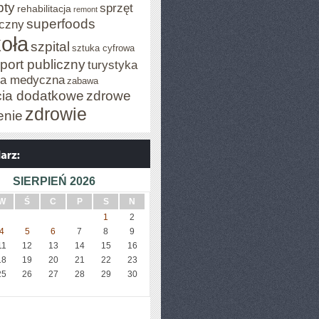
pty
sprzęt
rehabilitacja
remont
superfoods
czny
oła
szpital
sztuka cyfrowa
port publiczny
turystyka
za medyczna
zabawa
cia dodatkowe
zdrowe
zdrowie
enie
SIERPIEŃ 2026
W
Ś
C
P
S
N
1
2
4
5
6
7
8
9
11
12
13
14
15
16
18
19
20
21
22
23
25
26
27
28
29
30