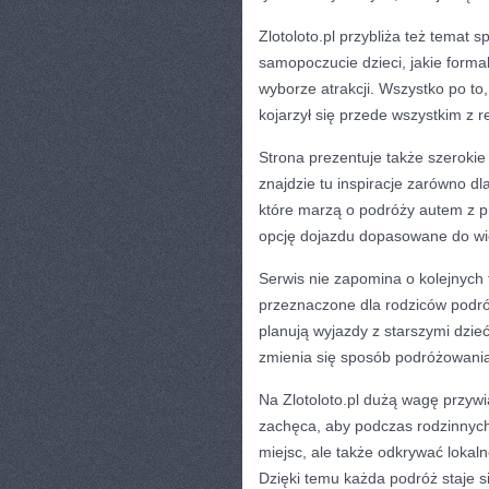
Zlotoloto.pl przybliża też temat 
samopoczucie dzieci, jakie forma
wyborze atrakcji. Wszystko po to
kojarzył się przede wszystkim z 
Strona prezentuje także szeroki
znajdzie tu inspiracje zarówno dla
które marzą o podróży autem z p
opcję dojazdu dopasowane do wie
Serwis nie zapomina o kolejnych 
przeznaczone dla rodziców podró
planują wyjazdy z starszymi dzieć
zmienia się sposób podróżowania
Na Zlotoloto.pl dużą wagę przywi
zachęca, aby podczas rodzinnych
miejsc, ale także odkrywać lokal
Dzięki temu każda podróż staje si