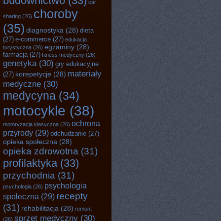
budownictwo
(33)
car
choroby
sharing
(26)
(35)
diagnostyka
(28)
dieta
(27)
e-commerce
(27)
edukacja
egzaminy
(28)
turystyczna
(26)
farmacja
(27)
fitness medyczny
(26)
genetyka
(30)
gry edukacyjne
materiały
korepetycje
(28)
(27)
medyczne
(30)
medycyna
(34)
motocykle
(38)
ochrona
motoryzacja klasyczna
(26)
przyrody
(29)
odchudzanie
(27)
opieka społeczna
(28)
opieka zdrowotna
(31)
profilaktyka
(33)
przychodnia
(31)
psychologia
psychologia
(26)
recepty
społeczna
(29)
(31)
rehabilitacja
(28)
remont
sprzęt medyczny
(30)
(26)