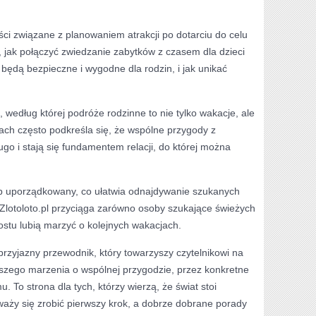
eści związane z planowaniem atrakcji po dotarciu do celu
, jak połączyć zwiedzanie zabytków z czasem dla dzieci
e będą bezpieczne i wygodne dla rodzin, i jak unikać
a, według której podróże rodzinne to nie tylko wakacje, ale
ach często podkreśla się, że wspólne przygody z
ugo i stają się fundamentem relacji, do której można
ób uporządkowany, co ułatwia odnajdywanie szukanych
 Zlotoloto.pl przyciąga zarówno osoby szukające świeżych
rostu lubią marzyć o kolejnych wakacjach.
przyjazny przewodnik, który towarzyszy czytelnikowi na
szego marzenia o wspólnej przygodzie, przez konkretne
 To strona dla tych, którzy wierzą, że świat stoi
waży się zrobić pierwszy krok, a dobrze dobrane porady