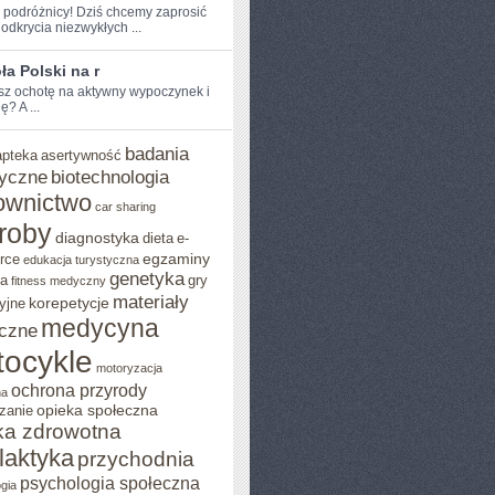
e podróżnicy! Dziś chcemy zaprosić
odkrycia niezwykłych ...
a Polski na r
sz ochotę na aktywny wypoczynek ​i
? A ...
badania
apteka
asertywność
yczne
biotechnologia
ownictwo
car sharing
roby
diagnostyka
dieta
e-
egzaminy
rce
edukacja turystyczna
genetyka
ja
gry
fitness medyczny
materiały
korepetycje
yjne
medycyna
czne
ocykle
motoryzacja
ochrona przyrody
na
opieka społeczna
zanie
ka zdrowotna
ilaktyka
przychodnia
psychologia społeczna
gia