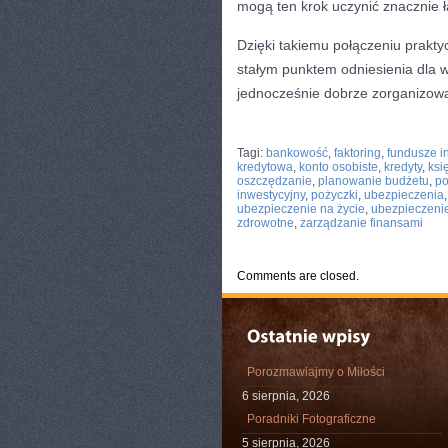
mogą ten krok uczynić znacznie ł
Dzięki takiemu połączeniu praktyc
stałym punktem odniesienia dla w
jednocześnie dobrze zorganizowa
CATEGORIES:
TURYSTYKA, PODRÓŻE
Tagi:
bankowość
,
faktoring
,
fundusze i
kredytowa
,
konto osobiste
,
kredyty
,
ksi
oszczędzanie
,
planowanie budżetu
,
po
inwestycyjny
,
pożyczki
,
ubezpieczenia
ubezpieczenie na życie
,
ubezpieczeni
zdrowotne
,
zarządzanie finansami
Comments are closed.
Porozmawiajmy o Miłości
6 sierpnia, 2026
Poradniki Fotograficzne
5 sierpnia, 2026