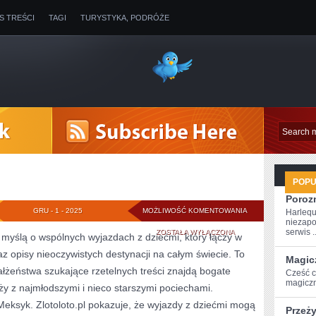
IS TREŚCI
TAGI
TURYSTYKA, PODRÓŻE
POP
Poroz
IRLANDIA
GRU - 1 - 2025
MOŻLIWOŚĆ KOMENTOWANIA
Harlequ
niezapo
I
serwis ..
ZOSTAŁA WYŁĄCZONA
z myślą o wspólnych wyjazdach z dziećmi, który łączy w
az opisy nieoczywistych destynacji na całym świecie. To
ROSJA
Magic
łżeństwa szukające rzetelnych treści znajdą bogate
Cześć c
magiczn
óży z najmłodszymi i nieco starszymi pociechami.
Meksyk. Zlotoloto.pl pokazuje, że wyjazdy z dziećmi mogą
Przeż