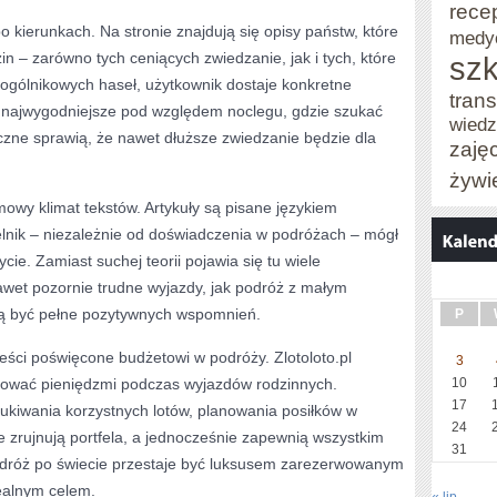
rece
po kierunkach. Na stronie znajdują się opisy państw, które
medy
in – zarówno tych ceniących zwiedzanie, jak i tych, które
szk
 ogólnikowych haseł, użytkownik dostaje konkretne
trans
ą najwygodniejsze pod względem noclegu, gdzie szukać
wied
czne sprawią, że nawet dłuższe zwiedzanie będzie dla
zaję
żywi
mowy klimat tekstów. Artykuły są pisane językiem
elnik – niezależnie od doświadczenia w podróżach – mógł
ie. Zamiast suchej teorii pojawia się tu wiele
awet pozornie trudne wyjazdy, jak podróż z małym
gą być pełne pozytywnych wspomnień.
P
reści poświęcone budżetowi w podróży. Zlotoloto.pl
3
rować pieniędzmi podczas wyjazdów rodzinnych.
10
17
szukiwania korzystnych lotów, planowania posiłków w
24
ie zrujnują portfela, a jednocześnie zapewnią wszystkim
31
odróż po świecie przestaje być luksusem zarezerwowanym
realnym celem.