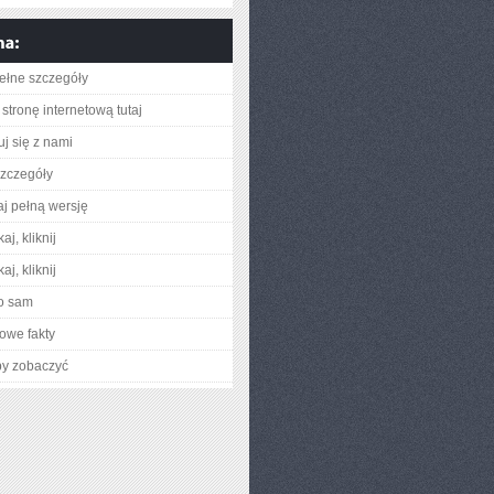
ełne szczegóły
stronę internetową tutaj
uj się z nami
zczegóły
aj pełną wersję
aj, kliknij
aj, kliknij
o sam
owe fakty
by zobaczyć