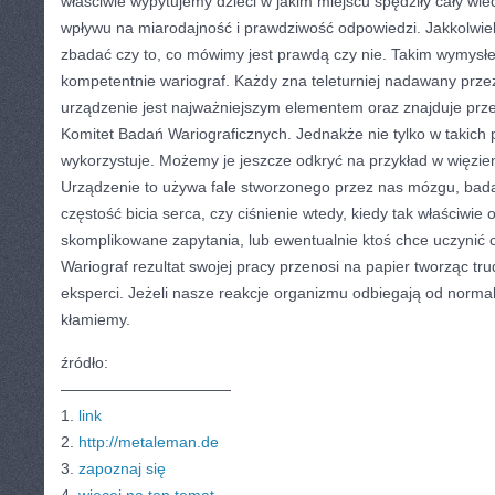
właściwie wypytujemy dzieci w jakim miejscu spędziły cały wi
wpływu na miarodajność i prawdziwość odpowiedzi. Jakkolwiek
zbadać czy to, co mówimy jest prawdą czy nie. Takim wymysł
kompetentnie wariograf. Każdy zna teleturniej nadawany przez 
urządzenie jest najważniejszym elementem oraz znajduje prz
Komitet Badań Wariograficznych. Jednakże nie tylko w takich 
wykorzystuje. Możemy je jeszcze odkryć na przykład w więzie
Urządzenie to używa fale stworzonego przez nas mózgu, bad
częstość bicia serca, czy ciśnienie wtedy, kiedy tak właściwi
skomplikowane zapytania, lub ewentualnie ktoś chce uczynić
Wariograf rezultat swojej pracy przenosi na papier tworząc tru
eksperci. Jeżeli nasze reakcje organizmu odbiegają od norma
kłamiemy.
źródło:
———————————
1.
link
2.
http://metaleman.de
3.
zapoznaj się