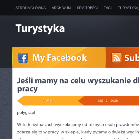
STRONA GŁÓWNA
ARCHIWUM
SPIS TREŚCI
TAGI
TURYSTYKA
ADMIN
SIE - 7 - 2025
polygraph
W ilu to sytuacjach wyczekujemy od różnych osób prawdomów
zdarza się to w pracy, w sklepie, kiedy pytamy o świeżą wędli