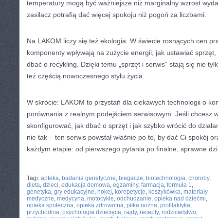
temperatury mogą być ważniejsze niż marginalny wzrost wyda
zasilacz potrafią dać więcej spokoju niż pogoń za liczbami.
Na LAKOM liczy się też ekologia. W świecie rosnących cen pr
komponenty wpływają na zużycie energii, jak ustawiać sprzęt, b
dbać o recykling. Dzięki temu „sprzęt i serwis” stają się nie t
też częścią nowoczesnego stylu życia.
W skrócie: LAKOM to przystań dla ciekawych technologii o ko
porównania z realnym podejściem serwisowym. Jeśli chcesz wi
skonfigurować, jak dbać o sprzęt i jak szybko wrócić do działa
nie tak – ten serwis powstał właśnie po to, by dać Ci spokój 
każdym etapie: od pierwszego pytania po finalne, sprawne dz
CATEGORIES:
TURYSTYKA, PODRÓŻE
Tagi:
apteka
,
badania genetyczne
,
biegacze
,
biotechnologia
,
choroby
,
dieta
,
dzieci
,
edukacja domowa
,
egzaminy
,
farmacja
,
formuła 1
,
genetyka
,
gry edukacyjne
,
hokej
,
korepetycje
,
koszykówka
,
materiały
medyczne
,
medycyna
,
motocykle
,
odchudzanie
,
opieka nad dziećmi
,
opieka społeczna
,
opieka zdrowotna
,
piłka nożna
,
profilaktyka
,
przychodnia
,
psychologia dziecięca
,
rajdy
,
recepty
,
rodzicielstwo
,