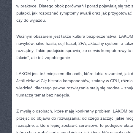
w praktyce. Dlatego obok porównań i porad pojawiają się też s
pułapki, jak rozpoznać symptomy awarii oraz jak przygotować 
czy do wyjazdu.
Ważnym obszarem jest także kultura bezpieczeństwa. LAKOM
nawyków: silne hasła, sejf haseł, 2FA, aktualny system, a ta
rozsądny. Takie podejście sprawia, że serwis komputerowy to 
fakcie”, ale też zapobieganie.
LAKOM jest też miejscem dla osób, które lubią rozumieć, jak d
Jeśli ciekawi Cię historia komponentów, zmiany w CPU, różnic
wiedzieć, dlaczego pewne rozwiązania stają się modne – znajdz
tłumaczą temat bez nadęcia.
Z myślą o osobach, które mają konkretny problem, LAKOM budu
przejść od objawu do rozwiązania: od czego zacząć, jakie mog
rozsądne, a które lepiej zostawić serwisowi. To podejście uła
które chcą zrobić coś samodzielnie, jak i tym, którzy wolą od