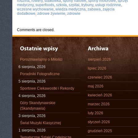
rodzina
,
rowery
,
siatkówka
,
sporty halowe
,
sporty motorowe
,
sprzęt
medyczny
,
superfoods
,
szkoła
,
szpital
,
trybuny
,
usługi rodzinne
,
wczesne wychowanie
,
wiedza medyczna
,
zabawa
,
zajęcia
dodatkowe
,
zdrowe żywienie
,
zdrowie
Comments are closed.
Porozmawiajmy o Miłości
sierpień 2026
6 sierpnia, 2026
lipiec 2026
Poradniki Fotograficzne
czerwiec 2026
5 sierpnia, 2026
maj 2026
Sportowe Ciekawostki i Rekordy
kwiecień 2026
4 sierpnia, 2026
Góry Skandynawskie
marzec 2026
(Skandynawia)
luty 2026
3 sierpnia, 2026
styczeń 2026
Świat Muzyki Klasycznej
1 sierpnia, 2026
grudzień 2025
Tematyczne Szlaki Czytelnicze