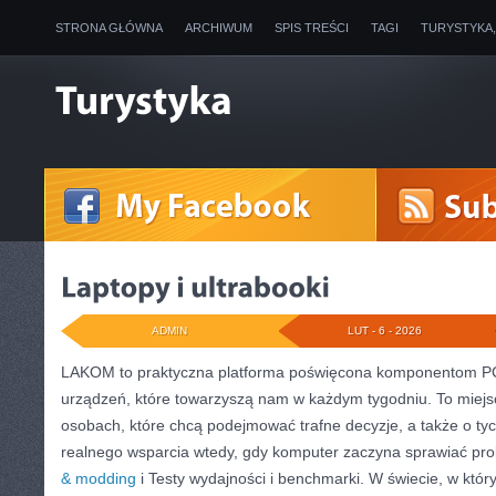
STRONA GŁÓWNA
ARCHIWUM
SPIS TREŚCI
TAGI
TURYSTYKA
ADMIN
LUT - 6 - 2026
LAKOM to praktyczna platforma poświęcona komponentom PC 
urządzeń, które towarzyszą nam w każdym tygodniu. To miejs
osobach, które chcą podejmować trafne decyzje, a także o tyc
realnego wsparcia wtedy, gdy komputer zaczyna sprawiać pro
& modding
i Testy wydajności i benchmarki. W świecie, w któr