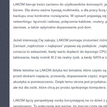
LAKOM kieruje treści zarówno do użytkowników domowych, ja
biznes. Dla domu ważne bywają multimedia, a dla pracy liczą 
backupu oraz konkretne rozwiązania. W opisach pojawiają się
networkingu: łączność radiowa, połączenia kablowe, routery, 
sieciowe, a także optymalne dopasowanie pod dom.
Jeżeli interesują Cię zakupy, LAKOM pomaga zrozumieć różni
Zamiast „najdroższe = najlepsze” pojawia się podejście: „najl
oznacza to wskazówki, kiedy warto dopłacić do lepszego CPU
taktowania, kiedy nośnik M.2 da realny zysk, a kiedy SATA w z
Wiele tekstów na LAKOM dotyka też tematów, które często są 
przed skokami napięcia, przewody, dopasowanie części, ergo
akustyka w pomieszczeniu. Dzięki temu strona jest przydatna n
ale też dla osób, które chcą po prostu spokojnego komputera.
LAKOM łączy perspektywę osoby korzystającej na co dzień z 
serwisowym. To połączenie jest ważne, bo inaczej czyta się tabe