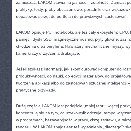
zamieszać, LAKOM stawia na jasność i rzetelność. Zamiast p
praktykę: testy, próby obciążeniowe, poradniki oraz wskazówk
dopasować sprzęt do portfela i do prawdziwych zastosowań.
LAKOM opisuje PC i notebooki, ale też cały ekosystem: CPU, k
pamięci, dyski SSD, magnetyczne nośniki, płyty główne, zasil
chłodzenia oraz peryferia: klawiatury mechaniczne, myszy, wy
kamerki czy urządzenia drukujące.
Jeżeli szukasz informacji, jak skonfigurować komputer do rozr
produktywności, do nauki, do edycji materiałów, do projektow
tworzenia aplikacji albo do zastosowań sztucznej inteligencji –
praktyczne przykłady.
Dużą częścią LAKOM jest podejście „mniej teorii, więcej praktyk
koncentrują się na tym, co użytkownik odczuje: tempo włącz
w programach, bezawaryjność w pracy, ciszę zestawu, a takż
renderu. W LAKOM znajdziesz też wyjaśnienia „dlaczego”: ską