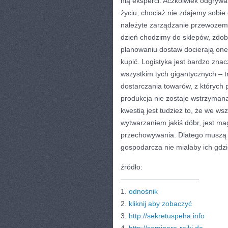
nią eksperci. Aczkolwiek odgryw
życiu, chociaż nie zdajemy sobie
należyte zarządzanie przewozem 
dzień chodzimy do sklepów, zdob
planowaniu dostaw docierają one
kupić. Logistyka jest bardzo zna
wszystkim tych gigantycznych – t
dostarczania towarów, z których 
produkcja nie zostaje wstrzyman
kwestią jest tudzież to, że we ws
wytwarzaniem jakiś dóbr, jest ma
przechowywania. Dlatego muszą 
gospodarcza nie miałaby ich gdz
źródło:
———————————
1.
odnośnik
2.
kliknij aby zobaczyć
3.
http://sekretuspeha.info