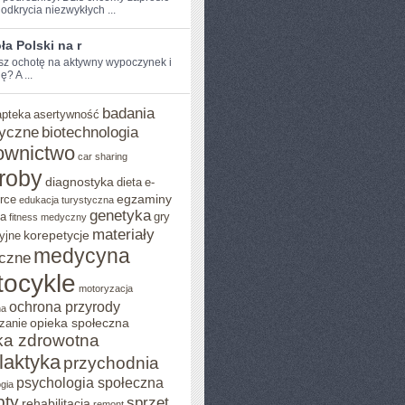
odkrycia niezwykłych ...
a Polski na r
sz ochotę na aktywny wypoczynek ​i
? A ...
badania
apteka
asertywność
yczne
biotechnologia
ownictwo
car sharing
roby
diagnostyka
dieta
e-
egzaminy
rce
edukacja turystyczna
genetyka
ja
gry
fitness medyczny
materiały
korepetycje
yjne
medycyna
czne
ocykle
motoryzacja
ochrona przyrody
na
opieka społeczna
zanie
ka zdrowotna
ilaktyka
przychodnia
psychologia społeczna
gia
pty
sprzęt
rehabilitacja
remont