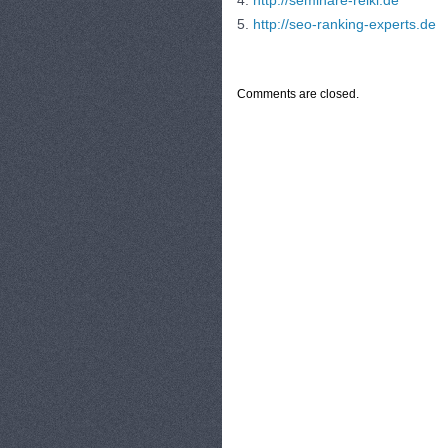
4.
http://seminare-reiki.de
5.
http://seo-ranking-experts.de
CATEGORIES:
TURYSTYKA, PODRÓŻE
Comments are closed.