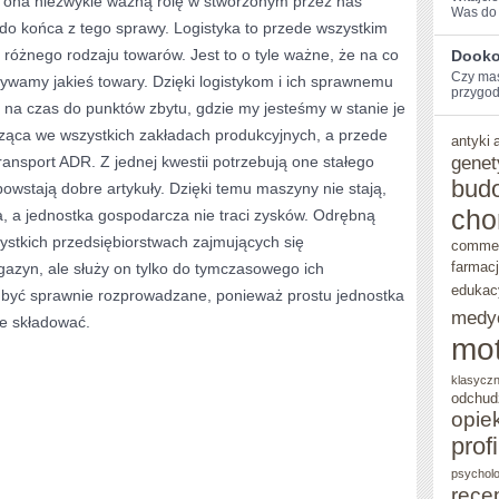
a ona niezwykle ważną rolę w stworzonym przez nas
Was do ‌
 do końca z tego sprawy. Logistyka to przede wszystkim
SIĘ
różnego rodzaju towarów. Jest to o tyle ważne, że na co
Dookoł
DZIEDZINA
Czy⁤ ma
ywamy jakieś towary. Dzięki logistykom i ich sprawnemu
przygodę
NAZYWANA
 na czas do punktów zbytu, gdzie my jesteśmy w stanie je
LOGISTYKĄ
cząca we wszystkich zakładach produkcyjnych, a przede
antyki
genet
ransport ADR. Z jednej kwestii potrzebują one stałego
I
bud
powstają dobre artykuły. Dzięki temu maszyny nie stają,
ZAJMUJĄCY
cho
a, a jednostka gospodarcza nie traci zysków. Odrębną
SIĘ
zystkich przedsiębiorstwach zajmujących się
comme
NIĄ
farmac
gazyn, ale służy on tylko do tymczasowego ich
edukac
być sprawnie rozprowadzane, ponieważ prostu jednostka
FACHOWCY
medy
ie składować.
mot
klasycz
odchud
opie
prof
psycholo
rece