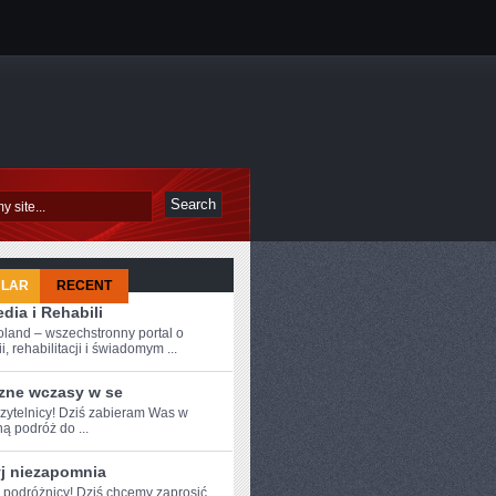
ULAR
RECENT
dia i Rehabili
oland – wszechstronny portal o
i, rehabilitacji i świadomym ...
zne wczasy w se
zytelnicy! Dziś‌ zabieram Was ⁣w
ą podróż do ...
yj niezapomnia
e podróżnicy! Dziś chcemy zaprosić