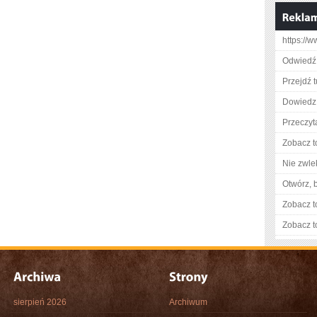
https://w
Odwiedź 
Przejdź t
Dowiedz 
Przeczyt
Zobacz t
Nie zwlek
Otwórz, 
Zobacz t
Zobacz t
sierpień 2026
Archiwum