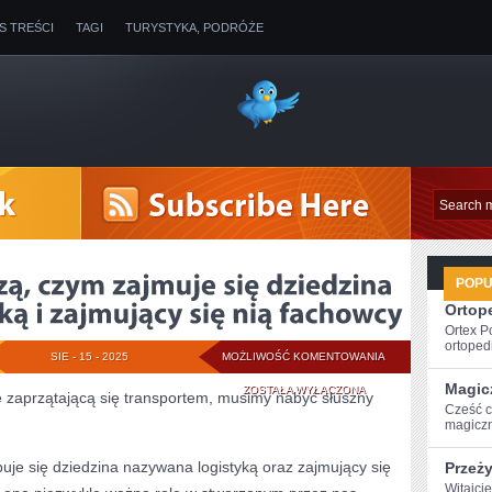
IS TREŚCI
TAGI
TURYSTYKA, PODRÓŻE
POP
Ortope
Ortex P
ortopedi
NIE
SIE - 15 - 2025
MOŻLIWOŚĆ KOMENTOWANIA
Magic
WSZYSCY
ZOSTAŁA WYŁĄCZONA
ę zaprzątającą się transportem, musimy nabyć słuszny
Cześć c
WIEDZĄ,
magiczn
CZYM
je się dziedzina nazywana logistyką oraz zajmujący się
Przeż
ZAJMUJE
Witajci