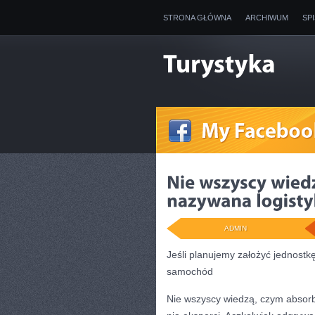
STRONA GŁÓWNA
ARCHIWUM
SP
ADMIN
Jeśli planujemy założyć jednostk
samochód
Nie wszyscy wiedzą, czym absorbu