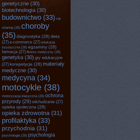
genetyczne
(30)
biotechnologia
(30)
budownictwo
(33)
car
choroby
sharing
(26)
(35)
diagnostyka
(28)
dieta
(27)
e-commerce
(27)
edukacja
egzaminy
(28)
turystyczna
(26)
farmacja
(27)
fitness medyczny
(26)
genetyka
(30)
gry edukacyjne
materiały
korepetycje
(28)
(27)
medyczne
(30)
medycyna
(34)
motocykle
(38)
ochrona
motoryzacja klasyczna
(26)
przyrody
(29)
odchudzanie
(27)
opieka społeczna
(28)
opieka zdrowotna
(31)
profilaktyka
(33)
przychodnia
(31)
psychologia
psychologia
(26)