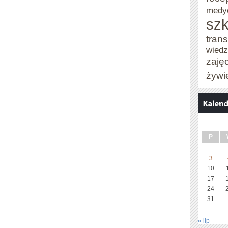
medy
szk
trans
wied
zaję
żywi
P
3
10
17
24
31
« lip