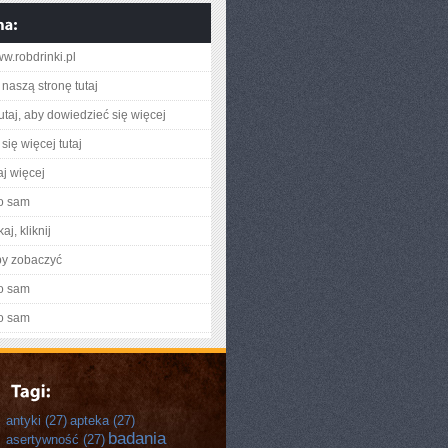
ww.robdrinki.pl
naszą stronę tutaj
utaj, aby dowiedzieć się więcej
się więcej tutaj
aj więcej
o sam
aj, kliknij
by zobaczyć
o sam
o sam
antyki
(27)
apteka
(27)
badania
asertywność
(27)