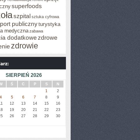
superfoods
czny
oła
szpital
sztuka cyfrowa
port publiczny
turystyka
za medyczna
zabawa
cia dodatkowe
zdrowe
zdrowie
enie
SIERPIEŃ 2026
W
Ś
C
P
S
N
1
2
4
5
6
7
8
9
11
12
13
14
15
16
18
19
20
21
22
23
25
26
27
28
29
30