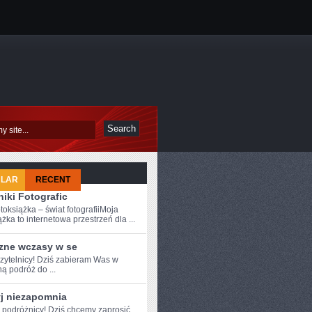
ULAR
RECENT
iki Fotografic
toksiążka – świat fotografiiMoja
żka to internetowa przestrzeń dla ...
zne wczasy w se
zytelnicy! Dziś‌ zabieram Was ⁣w
ą podróż do ...
yj niezapomnia
e podróżnicy! Dziś chcemy zaprosić