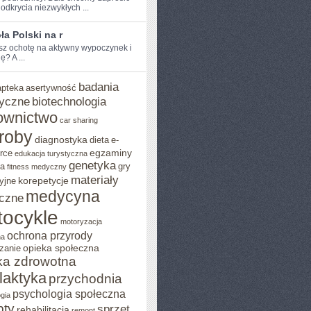
odkrycia niezwykłych ...
a Polski na r
sz ochotę na aktywny wypoczynek ​i
? A ...
badania
apteka
asertywność
yczne
biotechnologia
ownictwo
car sharing
roby
diagnostyka
dieta
e-
egzaminy
rce
edukacja turystyczna
genetyka
ja
gry
fitness medyczny
materiały
korepetycje
yjne
medycyna
czne
ocykle
motoryzacja
ochrona przyrody
na
opieka społeczna
zanie
ka zdrowotna
ilaktyka
przychodnia
psychologia społeczna
gia
pty
sprzęt
rehabilitacja
remont