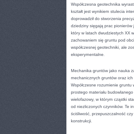
Współczesna geotechnika wyrasta
kształt jest wynikiem stulecia in
doprowadził do stworzenia precyz
dziedziny sięgają prac pionierów
który w latach dwudziestych XX 
zachowaniem się gruntu pod obcią
współczesnej geotechniki, ale 
eksperymentalne.
Mechanika gruntów jako nauka zaj
mechanicznych gruntów oraz ich 
Współczesne rozumienie gruntu w
prostego materiału budowlanego 
wielofazowy, w którym cząstki st
od niezliczonych czynników. Te in
ściśliwość, przepuszczalność czy
konstrukcji.