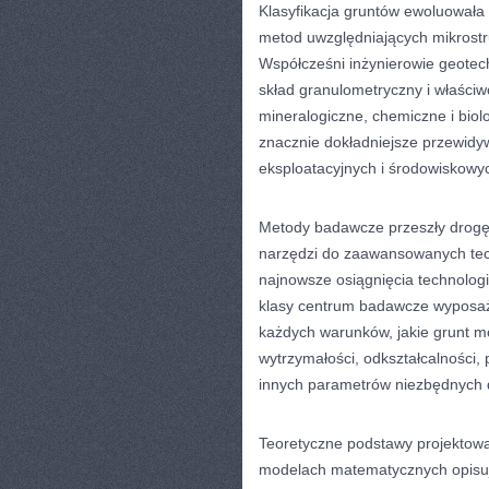
Klasyfikacja gruntów ewoluował
metod uwzględniających mikrostru
Współcześni inżynierowie geotech
skład granulometryczny i właściwo
mineralogiczne, chemiczne i bio
znacznie dokładniejsze przewid
eksploatacyjnych i środowiskowy
Metody badawcze przeszły drogę
narzędzi do zaawansowanych tech
najnowsze osiągnięcia technologi
klasy centrum badawcze wyposaż
każdych warunków, jakie grunt m
wytrzymałości, odkształcalności,
innych parametrów niezbędnych 
Teoretyczne podstawy projektow
modelach matematycznych opisuj