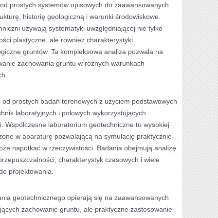
a od prostych systemów opisowych do zaawansowanych
kturę, historię geologiczną i warunki środowiskowe.
niczni używają systematyki uwzględniającej nie tylko
ści plastyczne, ale również charakterystyki
logiczne gruntów. Ta kompleksowa analiza pozwala na
ywanie zachowania gruntu w różnych warunkach
ch.
 od prostych badań terenowych z użyciem podstawowych
nik laboratyjnych i polowych wykorzystujących
i. Współczesne laboratorium geotechniczne to wysokiej
one w aparaturę pozwalającą na symulację praktycznie
oże napotkać w rzeczywistości. Badania obejmują analizę
 przepuszczalności, charakterystyk czasowych i wiele
do projektowania.
ania geotechnicznego opierają się na zaawansowanych
ących zachowanie gruntu, ale praktyczne zastosowanie