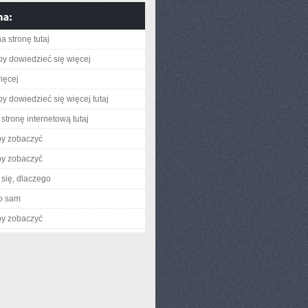
a stronę tutaj
aby dowiedzieć się więcej
ięcej
aby dowiedzieć się więcej tutaj
stronę internetową tutaj
by zobaczyć
by zobaczyć
się, dlaczego
o sam
by zobaczyć