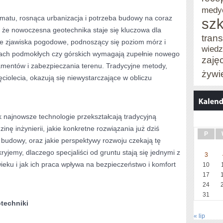
medy
imatu, rosnąca urbanizacja i potrzeba budowy na coraz
szk
, że nowoczesna geotechnika staje się kluczowa dla
trans
lne zjawiska pogodowe, podnoszący się poziom mórz i
wied
ach podmokłych czy górskich wymagają zupełnie nowego
zaję
amentów i zabezpieczania terenu. Tradycyjne metody,
żywi
ęciolecia, okazują się niewystarczające w obliczu
ak najnowsze technologie przekształcają tradycyjną
nę inżynierii, jakie konkretne rozwiązania już dziś
P
 budowy, oraz jakie perspektywy rozwoju czekają tę
ryjemy, dlaczego specjaliści od gruntu stają się jednymi z
3
ieku i jak ich praca wpływa na bezpieczeństwo i komfort
10
17
24
31
techniki
« lip