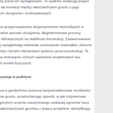
my przed ich wystąpieniem. Te systemy analizują tysiące
się korelacji między właściwościami gruntu a jego
h obciążenia i środowiskowych.
 na przeprowadzanie eksperymentów niemożliwych w
emalne warunki obciążenia, długoterminowe procesy
n klimatycznych na stabilność konstrukcji. Zaawansowane
 uwzględniają nieliniowe zachowanie materiałów, złożone
iędzy różnymi elementami systemu grunt-konstrukcja. Te
na testowanie różnych wariantów projektowych bez
 modeli fizycznych.
tyzacja w praktyce
encji w geotechnice przynosi bezprecedensowe możliwości
ia gruntu, przekształcając sposób, w jaki inżynierowie
Algorytmy uczenia maszynowego analizują ogromne bazy
właściwościach gruntów z tysięcy projektów, identyfikując