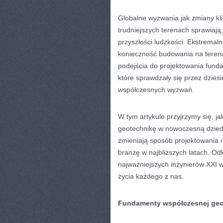
Globalne wyzwania jak zmiany kl
trudniejszych terenach sprawiają
przyszłości ludzkości. Ekstrema
konieczność budowania na teren
podejścia do projektowania fund
które sprawdzały się przez dziesi
współczesnych wyzwań.
W tym artykule przyjrzymy się, j
geotechnikę w nowoczesną dziedzi
zmieniają sposób projektowania i
branżę w najbliższych latach. Odk
najważniejszych inżynierów XXI w
życia każdego z nas.
Fundamenty współczesnej geo