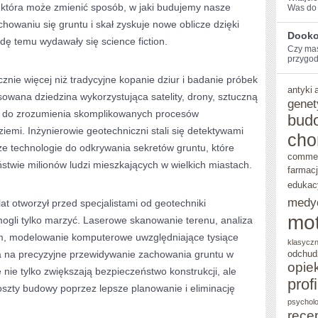
 która może zmienić sposób, w jaki budujemy nasze
Was do ‌
W
howaniu się gruntu i skał zyskuje nowe oblicze dzięki
Dookoł
dę temu wydawały się science fiction.
OBLICZU
Czy⁤ ma
przygodę
ROZWOJU
znie więcej niż tradycyjne kopanie dziur i badanie próbek
TECHNOLOGII
antyki
owana dziedzina wykorzystująca satelity, drony, sztuczną
genet
owe do zrozumienia skomplikowanych procesów
bud
emi. Inżynierowie geotechniczni stali się detektywami
cho
ze technologie do odkrywania sekretów gruntu, które
comme
wie milionów ludzi mieszkających w wielkich miastach.
farmac
edukac
medy
at otworzył przed specjalistami od geotechniki
mot
mogli tylko marzyć. Laserowe skanowanie terenu, analiza
ym, modelowanie komputerowe uwzględniające tysiące
klasycz
a na precyzyjne przewidywanie zachowania gruntu w
odchud
opie
nie tylko zwiększają bezpieczeństwo konstrukcji, ale
prof
oszty budowy poprzez lepsze planowanie i eliminację
psycholo
rece