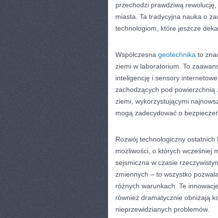
przechodzi prawdziwą rewolucję,
miasta. Ta tradycyjna nauka o zac
technologiom, które jeszcze deka
Współczesna
geotechnika
to znac
ziemi w laboratorium. To zaawans
inteligencję i sensory internet
zachodzących pod powierzchnią zi
ziemi, wykorzystującymi najnows
mogą zadecydować o bezpieczeńst
Rozwój technologiczny ostatnich l
możliwości, o których wcześniej 
sejsmiczna w czasie rzeczywist
zmiennych – to wszystko pozwal
różnych warunkach. Te innowacje 
również dramatycznie obniżają k
nieprzewidzianych problemów.