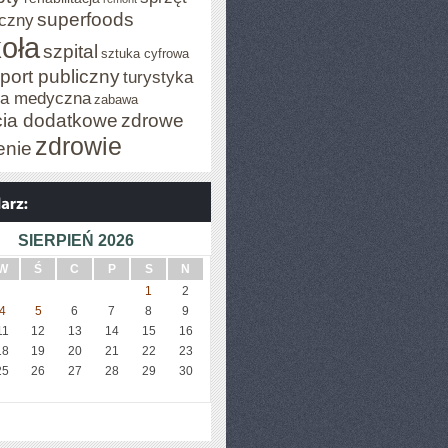
superfoods
czny
oła
szpital
sztuka cyfrowa
port publiczny
turystyka
za medyczna
zabawa
cia dodatkowe
zdrowe
zdrowie
enie
SIERPIEŃ 2026
W
Ś
C
P
S
N
1
2
4
5
6
7
8
9
11
12
13
14
15
16
18
19
20
21
22
23
25
26
27
28
29
30