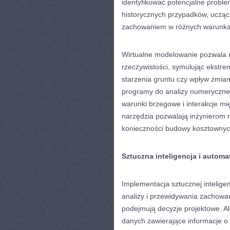
identyfikować potencjalne proble
historycznych przypadków, ucząc 
zachowaniem w różnych warunkac
Wirtualne modelowanie pozwala
rzeczywistości, symulując ekstr
starzenia gruntu czy wpływ zmia
programy do analizy numerycznej
warunki brzegowe i interakcje m
narzędzia pozwalają inżynierom 
konieczności budowy kosztownych
Sztuczna inteligencja i automa
Implementacja sztucznej intelig
analizy i przewidywania zachowan
podejmują decyzje projektowe. 
danych zawierające informacje o 