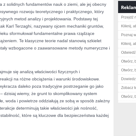
 z solidnych fundamentów nauk o ziemi, ale jej obecny
tensywnego rozwoju teoretycznego i praktycznego, który
Przejdź n
yjnych metod analizy i projektowania. Podstawy tej
 jak Karl Terzaghi, nazywany ojcem mechaniki gruntów,
Kliknij, 
wieku sformułował fundamentalne prawa rządzące
Poznaj w
żeniem. Te klasyczne teorie nadal stanowią szkielet
Kliknij, 
zostały wzbogacone o zaawansowane metody numeryczne i
Odwiedź 
Otwórz, 
Otwórz, 
muje się analizą właściwości fizycznych i
reakcji na różne obciążenia i warunki środowiskowe.
Dowiedz 
ykracza daleko poza tradycyjne postrzeganie go jako
Zobacz t
– dzisiaj wiemy, że grunt to skomplikowany system
Otwórz, 
ałe, woda i powietrze oddziałują ze sobą w sposób zależny
terakcje determinują takie właściwości jak nośność,
 stabilność, które są kluczowe dla bezpieczeństwa każdej