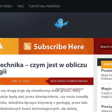
IS TREŚCI
TAGI
TURYSTYKA, PODRÓŻE
POP
Poradn
Moja Fo
Fotoksią
NOWOCZESNA
CZE - 4 - 2025
MOŻLIWOŚĆ KOMENTOWANIA
Magic
GEOTECHNIKA
ZOSTAŁA WYŁĄCZONA
y drogą kryje się niewidoczny świat gruntu, który
Cześć c
ukcje będą stać przez dziesięciolecia, czy może zawaliły
–
magiczn
ka, dziedzina łącząca inżynierię z geologią, przez lata
CZYM
Przeż
ektakularnych branż technologicznych, ale dzisiaj
JEST
Witajci