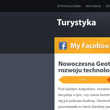
STRONA GŁÓWNA
ARCHIWUM
SP
ADMIN
Pod każdym budynkiem, mostem cz
decyduje o tym, czy nasze konstr
się już podczas budowy. Geotechni
pozostawała w cieniu bardziej sp