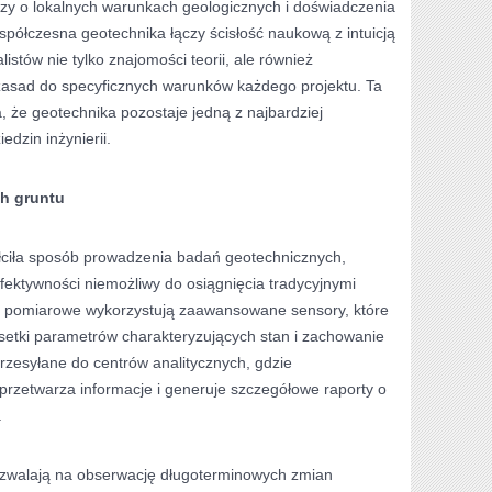
dzy o lokalnych warunkach geologicznych i doświadczenia
spółczesna geotechnika łączy ścisłość naukową z intuicją
istów nie tylko znajomości teorii, ale również
 zasad do specyficznych warunków każdego projektu. Ta
, że geotechnika pozostaje jedną z najbardziej
dzin inżynierii.
h gruntu
tałciła sposób prowadzenia badań geotechnicznych,
fektywności niemożliwy do osiągnięcia tradycyjnymi
 pomiarowe wykorzystują zaawansowane sensory, które
 setki parametrów charakteryzujących stan i zachowanie
rzesyłane do centrów analitycznych, gdzie
przetwarza informacje i generuje szczegółowe raporty o
.
ozwalają na obserwację długoterminowych zmian