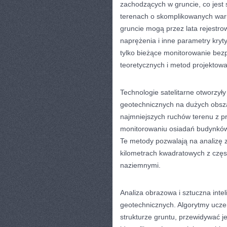
zachodzących w gruncie, co jest 
terenach o skomplikowanych war
gruncie mogą przez lata rejestro
naprężenia i inne parametry kryty
tylko bieżące monitorowanie bez
teoretycznych i metod projektowa
Technologie satelitarne otworzył
geotechnicznych na dużych obsza
najmniejszych ruchów terenu z pre
monitorowaniu osiadań budynków, 
Te metody pozwalają na analizę 
kilometrach kwadratowych z częs
naziemnymi.
Analiza obrazowa i sztuczna inte
geotechnicznych. Algorytmy ucz
strukturze gruntu, przewidywać j