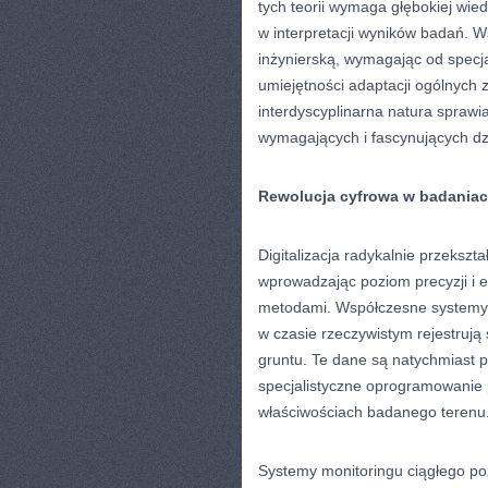
tych teorii wymaga głębokiej wie
w interpretacji wyników badań. W
inżynierską, wymagając od specjal
umiejętności adaptacji ogólnych
interdyscyplinarna natura sprawia
wymagających i fascynujących dzie
Rewolucja cyfrowa w badaniac
Digitalizacja radykalnie przeksz
wprowadzając poziom precyzji i e
metodami. Współczesne systemy
w czasie rzeczywistym rejestrują
gruntu. Te dane są natychmiast p
specjalistyczne oprogramowanie 
właściwościach badanego terenu
Systemy monitoringu ciągłego p