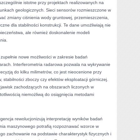
szczególnie istotne przy projektach realizowanych na
unkach geologicznych. Sieci sensorów rozmieszczone w
wać zmiany ciśnienia wody gruntowej, przemieszczenia,
czne dla stabilności konstrukcji. Te dane umożliwiają nie
pieczeństwa, ale również doskonalenie modeli
nia.
y zupełnie nowe możliwości w zakresie badań
rach. Interferometria radarowa pozwala na wykrywanie
cyzją do kilku milimetrów, co jest nieocenione przy
stabilności zboczy czy efektów eksploatacji górniczej.
zjawisk zachodzących na obszarach liczonych w
totliwością niemożliwą do osiągnięcia metodami
ligencja rewolucjonizują interpretację wyników badań
enia maszynowego potrafią rozpoznawać wzorce w
ego zachowanie na podstawie charakterystyk fizycznych i