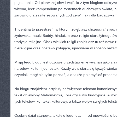
pojednanie. Od pierwszej chwili wejścia z tym blogiem odkrywas
witryna, lecz kompendium po systemach duchowych świata, na
zarówno dla zainteresowanych „od zera”, jak i dla badaczy-a
Tridentina to przestrzeń, w którym zgłębiasz chrześcijaństwo, 
żydowską, nauki Buddy, hinduizm oraz religie starożytnego ś
tradycje religijne. Obok wielkich religii znajdziesz tu też nowe 
niereligijne oraz postawy pytające, ujmowane w sposób bezst
Misją tego blogu jest uczciwe przedstawienie wyznań jako zjaw
narodów, kultur i jednostek. Każdy wpis stara się łączyć wiedzę
czytelnik mógł nie tylko poznać, ale także przemyśleć przeds
Na blogu znajdziesz artykuły poświęcone tekstom kanonicznym
tekst objawiony Mahometowi, Tora czy sutry buddyjskie. Autor
tych tekstów, kontekst kulturowy, a także wpływ świętych teks
Osobny dział stanowią teksty o legendach – od opowieści o b