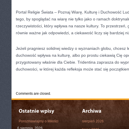
Portal Religie Świata – Poznaj Wiarę, Kulturę i Duchowość Lu
tego, by spoglądać na wiarę nie tylko jako o ramach doktrynal
rzeczywistości, który wpływa na nasze kultury. To przestrzeń,
równie ważne jak odpowiedzi, a ciekawość liczy się bardziej ni
Jeżeli pragniesz solidnej wiedzy o wyznaniach globu, chcesz l
duchowość wpływa na kulturę, albo po prostu ciekawią Cię opo
przygotowany właśnie dla Ciebie. Tridentina zaprasza do wyp
duchowości, w której każda refleksja może stać się początki
CATEGORIES:
TURYSTYKA, PODRÓŻE
Comments are closed.
Porozmawiajmy o Miłości
sierpień 2026
6 sierpnia, 2026