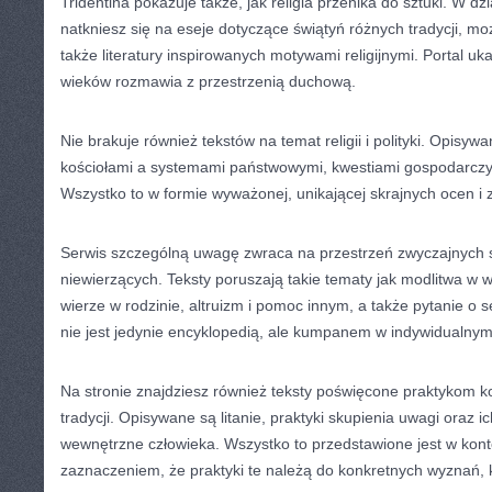
Tridentina pokazuje także, jak religia przenika do sztuki. W d
natkniesz się na eseje dotyczące świątyń różnych tradycji, moza
także literatury inspirowanych motywami religijnymi. Portal uk
wieków rozmawia z przestrzenią duchową.
Nie brakuje również tekstów na temat religii i polityki. Opisyw
kościołami a systemami państwowymi, kwestiami gospodarczy
Wszystko to w formie wyważonej, unikającej skrajnych ocen i 
Serwis szczególną uwagę zwraca na przestrzeń zwyczajnych sy
niewierzących. Teksty poruszają takie tematy jak modlitwa w
wierze w rodzinie, altruizm i pomoc innym, a także pytanie o s
nie jest jedynie encyklopedią, ale kumpanem w indywidualny
Na stronie znajdziesz również teksty poświęcone praktykom 
tradycji. Opisywane są litanie, praktyki skupienia uwagi oraz i
wewnętrzne człowieka. Wszystko to przedstawione jest w konte
zaznaczeniem, że praktyki te należą do konkretnych wyznań, 