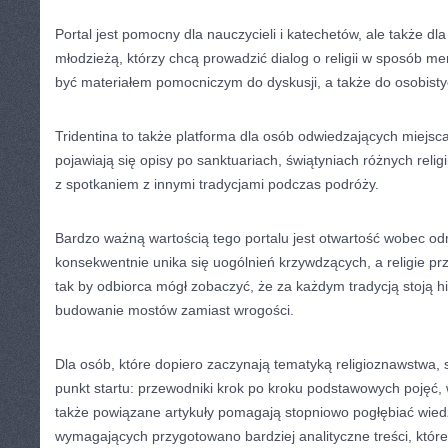
Portal jest pomocny dla nauczycieli i katechetów, ale także dl
młodzieżą, którzy chcą prowadzić dialog o religii w sposób me
być materiałem pomocniczym do dyskusji, a także do osobist
Tridentina to także platforma dla osób odwiedzających miejsc
pojawiają się opisy po sanktuariach, świątyniach różnych relig
z spotkaniem z innymi tradycjami podczas podróży.
Bardzo ważną wartością tego portalu jest otwartość wobec od
konsekwentnie unika się uogólnień krzywdzących, a religie pr
tak by odbiorca mógł zobaczyć, że za każdym tradycją stoją hi
budowanie mostów zamiast wrogości.
Dla osób, które dopiero zaczynają tematyką religioznawstwa, 
punkt startu: przewodniki krok po kroku podstawowych pojęć, 
także powiązane artykuły pomagają stopniowo pogłębiać wiedz
wymagających przygotowano bardziej analityczne treści, które