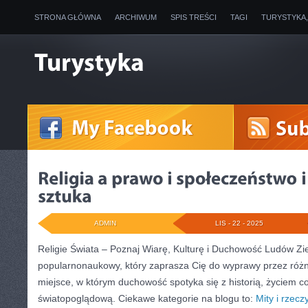
STRONA GŁÓWNA
ARCHIWUM
SPIS TREŚCI
TAGI
TURYSTYKA
ADMIN
LIS - 22 - 2025
Religie Świata – Poznaj Wiarę, Kulturę i Duchowość Ludów Zie
popularnonaukowy, który zaprasza Cię do wyprawy przez różno
miejsce, w którym duchowość spotyka się z historią, życiem c
światopoglądową. Ciekawe kategorie na blogu to:
Mity i rzecz