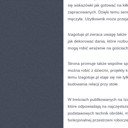
się wskazówki jak gotować na kil
zapracowanych. Dzięki temu serw
męczyła. Użytkownik może przeją
Izagotuje.pl zwraca uwagę także 
jak dekorować dania, które rozb
mogą robić wrażenie na gościach,
Strona promuje także wspólne spę
można robić z dziećmi, projekty 
temu Izagotuje.pl staje się nie 
budowania relacji przy stole.
W treściach publikowanych na Izag
które odpowiadają na najczęstsz
podstawowych technik obróbki, mi
funkcjonalnej przestrzeni robocze