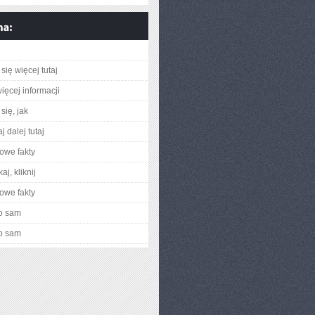
się więcej tutaj
ięcej informacji
się, jak
j dalej tutaj
owe fakty
aj, kliknij
owe fakty
o sam
o sam