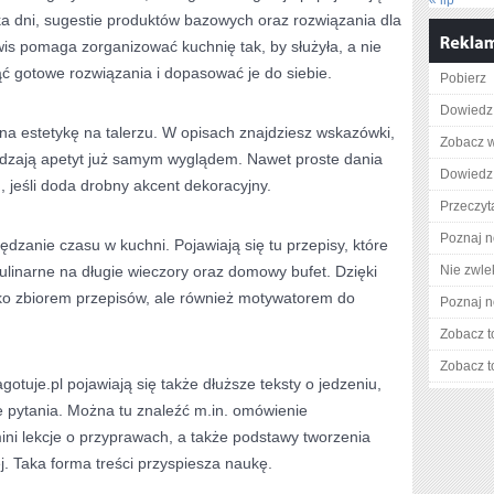
« lip
ka dni, sugestie produktów bazowych oraz rozwiązania dla
is pomaga zorganizować kuchnię tak, by służyła, a nie
ć gotowe rozwiązania i dopasować je do siebie.
Pobierz
Dowiedz 
na estetykę na talerzu. W opisach znajdziesz wskazówki,
Zobacz w
udzają apetyt już samym wyglądem. Nawet proste dania
Dowiedz 
 jeśli doda drobny akcent dekoracyjny.
Przeczyta
Poznaj n
dzanie czasu w kuchni. Pojawiają się tu przepisy, które
kulinarne na długie wieczory oraz domowy bufet. Dzięki
Nie zwlek
tylko zbiorem przepisów, ale również motywatorem do
Poznaj n
Zobacz t
Zobacz t
otuje.pl pojawiają się także dłuższe teksty o jedzeniu,
e pytania. Można tu znaleźć m.in. omówienie
ni lekcje o przyprawach, a także podstawy tworzenia
j. Taka forma treści przyspiesza naukę.