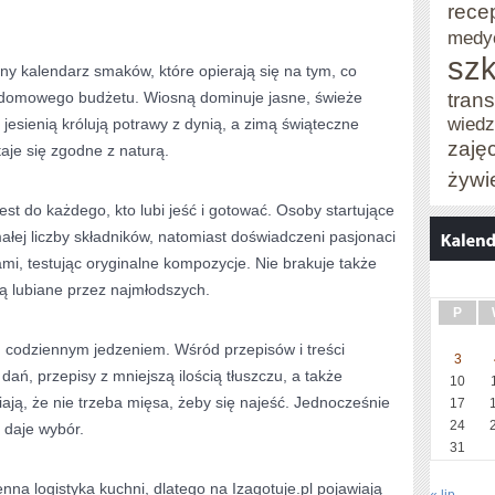
rece
medy
szk
rny kalendarz smaków, które opierają się na tym, co
trans
la domowego budżetu. Wiosną dominuje jasne, świeże
wied
, jesienią królują potrawy z dynią, a zimą świąteczne
zaję
aje się zgodne z naturą.
żywi
st do każdego, kto lubi jeść i gotować. Osoby startujące
ałej liczby składników, natomiast doświadczeni pasjonaci
i, testując oryginalne kompozycje. Nie brakuje także
 są lubiane przez najmłodszych.
P
ad codziennym jedzeniem. Wśród przepisów i treści
3
dań, przepisy z mniejszą ilością tłuszczu, a także
10
ją, że nie trzeba mięsa, żeby się najeść. Jednocześnie
17
24
z daje wybór.
31
nna logistyka kuchni, dlatego na Izagotuje.pl pojawiają