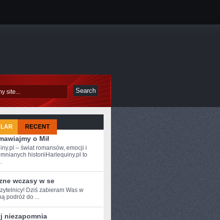
ULAR
RECENT
mawiajmy o Mił
iny.pl – świat romansów, emocji i
mnianych historiiHarlequiny.pl to
.
zne wczasy w se
zytelnicy! Dziś‌ zabieram Was ⁣w
ą podróż do ...
yj niezapomnia