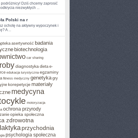
e podróżnicy! Dziś chcemy zaprosić
odkrycia niezwykłych ...
a Polski na r
sz ochotę na aktywny wypoczynek ​i
? A ...
badania
apteka
asertywność
yczne
biotechnologia
ownictwo
car sharing
roby
diagnostyka
dieta
e-
egzaminy
rce
edukacja turystyczna
genetyka
ja
gry
fitness medyczny
materiały
korepetycje
yjne
medycyna
czne
ocykle
motoryzacja
ochrona przyrody
na
opieka społeczna
zanie
ka zdrowotna
ilaktyka
przychodnia
psychologia społeczna
gia