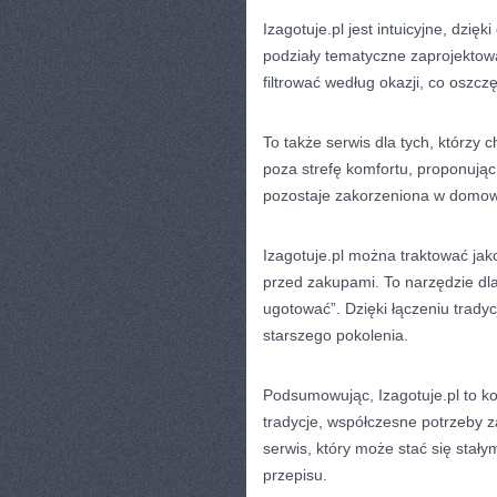
Izagotuje.pl jest intuicyjne, dzi
podziały tematyczne zaprojektow
filtrować według okazji, co oszcz
To także serwis dla tych, którzy c
poza strefę komfortu, proponują
pozostaje zakorzeniona w domowe
Izagotuje.pl można traktować jak
przed zakupami. To narzędzie dla
ugotować”. Dzięki łączeniu trad
starszego pokolenia.
Podsumowując, Izagotuje.pl to ko
tradycje, współczesne potrzeby 
serwis, który może stać się sta
przepisu.