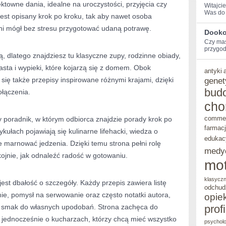
fektowne dania, idealne na uroczystości, przyjęcia czy
Witajci
Was do ‌
jest opisany krok po kroku, tak aby nawet osoba
hni mógł bez stresu przygotować udaną potrawę.
Dookoł
Czy⁤ ma
przygodę
 dlatego znajdziesz tu klasyczne zupy, rodzinne obiady,
ciasta i wypieki, które kojarzą się z domem. Obok
antyki
się także przepisy inspirowane różnymi krajami, dzięki
genet
bud
łączenia.
cho
comme
ny poradnik, w którym odbiorca znajdzie porady krok po
farmac
ykułach pojawiają się kulinarne lifehacki, wiedza o
edukac
e marnować jedzenia. Dzięki temu strona pełni rolę
medy
ojnie, jak odnaleźć radość w gotowaniu.
mot
klasycz
st dbałość o szczegóły. Każdy przepis zawiera listę
odchud
jmie, pomysł na serwowanie oraz często notatki autora,
opie
 smak do własnych upodobań. Strona zachęca do
prof
jednocześnie o kucharzach, którzy chcą mieć wszystko
psycholo