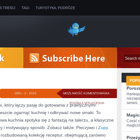
IS TREŚCI
TAGI
TURYSTYKA, PODRÓŻE
POP
Poroz
SOSY
GRU - 2 - 2025
MOŻLIWOŚĆ KOMENTOWANIA
Harlequ
niezapo
I
serwis ..
ZOSTAŁA WYŁĄCZONA
mi, który łączy pasję do gotowania z praktycznymi
reszcie ogarnąć kuchnię i odkrywać nowe smaki. To
WĘDLINY
Magic
wa kuchnia spotyka się z fantazją na talerzu, a klasyczne
Cześć c
magiczn
ny i motywujący sposób. Zobacz także: Pieczywo i
Zupy
.
ie rozbudowaną kolekcję receptur, obejmującą zarówno
Przeż