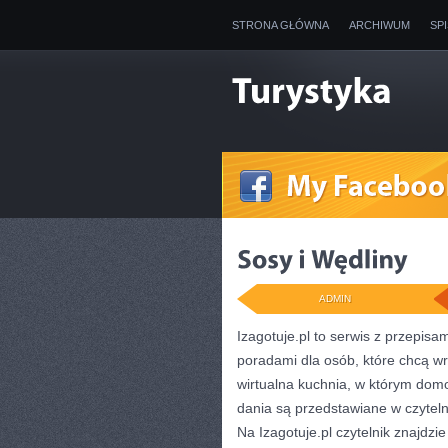
STRONA GŁÓWNA
ARCHIWUM
SP
ADMIN
Izagotuje.pl to serwis z przepisa
poradami dla osób, które chcą w
wirtualna kuchnia, w którym domo
dania są przedstawiane w czytel
Na Izagotuje.pl czytelnik znajdz