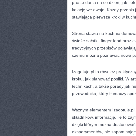
proste dania na co dzień, jak i e
kolację we dwoje. Każdy przepis 
stawiająca pierwsze kroki w kuc
Strona stawia na kuchnię domową,
świeże sałatki, finger food oraz 
tradycyjnych przepisów pojawiają 
czemu można poznawać nowe po
Izagotuje.pl to również praktycz
kroku, jak planować posiłki. W art
technikach, a także porady jak ni
przewodnika, który tłumaczy spok
Ważnym elementem Izagotuje.pl je
składników, informację, ile to za
dzięki którym można dostosować
eksperymentów, nie zapominając 