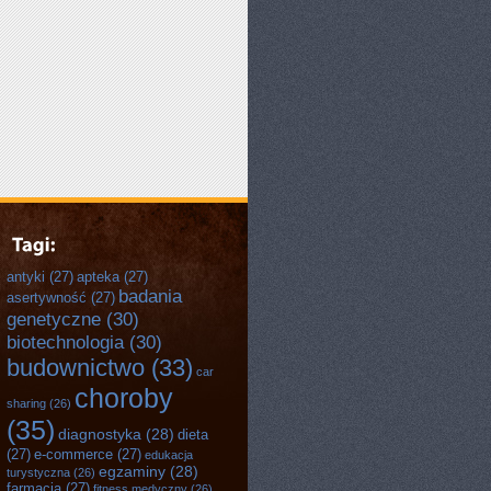
antyki
(27)
apteka
(27)
badania
asertywność
(27)
genetyczne
(30)
biotechnologia
(30)
budownictwo
(33)
car
choroby
sharing
(26)
(35)
diagnostyka
(28)
dieta
(27)
e-commerce
(27)
edukacja
egzaminy
(28)
turystyczna
(26)
farmacja
(27)
fitness medyczny
(26)