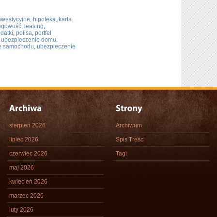
nwestycyjne
,
hipoteka
,
karta
ęgowość
,
leasing
,
datki
,
polisa
,
portfel
,
ubezpieczenie domu
,
e samochodu
,
ubezpieczenie
sierpień 2026
Archiwum
lipiec 2026
Spis Treści
czerwiec 2026
Tagi
maj 2026
kwiecień 2026
marzec 2026
luty 2026