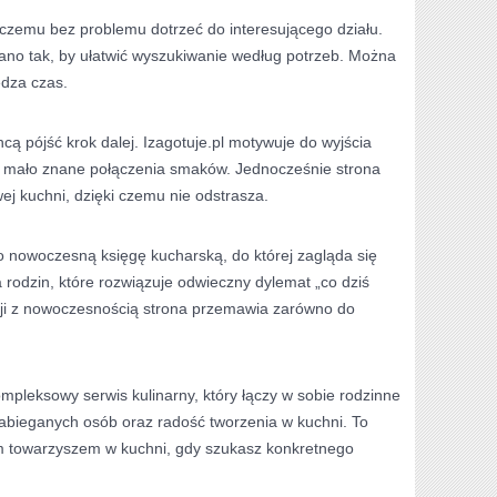
ęki czemu bez problemu dotrzeć do interesującego działu.
ano tak, by ułatwić wyszukiwanie według potrzeb. Można
ędza czas.
hcą pójść krok dalej. Izagotuje.pl motywuje do wyjścia
c mało znane połączenia smaków. Jednocześnie strona
j kuchni, dzięki czemu nie odstrasza.
o nowoczesną księgę kucharską, do której zagląda się
 rodzin, które rozwiązuje odwieczny dylemat „co dziś
ycji z nowoczesnością strona przemawia zarówno do
mpleksowy serwis kulinarny, który łączy w sobie rodzinne
zabieganych osób oraz radość tworzenia w kuchni. To
łym towarzyszem w kuchni, gdy szukasz konkretnego