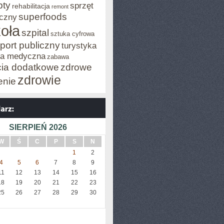
pty
sprzęt
rehabilitacja
remont
superfoods
czny
oła
szpital
sztuka cyfrowa
port publiczny
turystyka
za medyczna
zabawa
cia dodatkowe
zdrowe
zdrowie
enie
SIERPIEŃ 2026
W
Ś
C
P
S
N
1
2
4
5
6
7
8
9
11
12
13
14
15
16
18
19
20
21
22
23
25
26
27
28
29
30