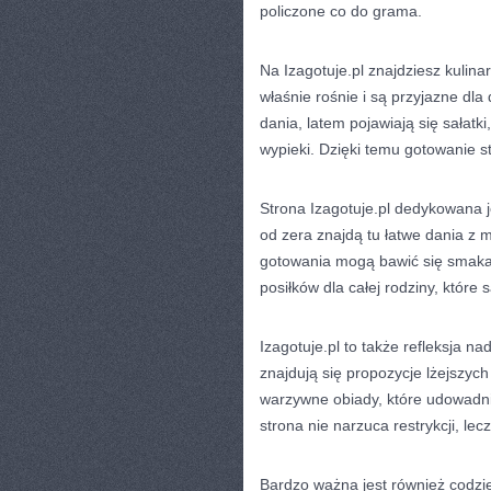
policzone co do grama.
Na Izagotuje.pl znajdziesz kulina
właśnie rośnie i są przyjazne d
dania, latem pojawiają się sałatki
wypieki. Dzięki temu gotowanie st
Strona Izagotuje.pl dedykowana je
od zera znajdą tu łatwe dania z m
gotowania mogą bawić się smakam
posiłków dla całej rodziny, które
Izagotuje.pl to także refleksja n
znajdują się propozycje lżejszych 
warzywne obiady, które udowadnia
strona nie narzuca restrykcji, lec
Bardzo ważna jest również codzie