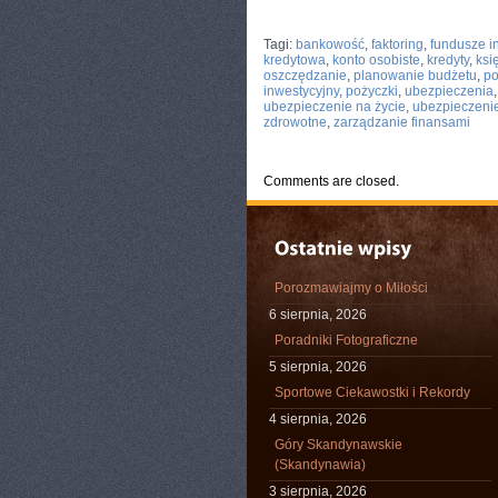
CATEGORIES:
TURYSTYKA, PODRÓŻE
Tagi:
bankowość
,
faktoring
,
fundusze i
kredytowa
,
konto osobiste
,
kredyty
,
ksi
oszczędzanie
,
planowanie budżetu
,
po
inwestycyjny
,
pożyczki
,
ubezpieczenia
ubezpieczenie na życie
,
ubezpieczeni
zdrowotne
,
zarządzanie finansami
Comments are closed.
Porozmawiajmy o Miłości
6 sierpnia, 2026
Poradniki Fotograficzne
5 sierpnia, 2026
Sportowe Ciekawostki i Rekordy
4 sierpnia, 2026
Góry Skandynawskie
(Skandynawia)
3 sierpnia, 2026